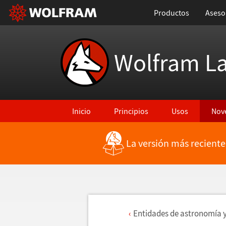
Productos
Aseso
Wolfram L
Inicio
Principios
Usos
Nov
La versión más reciente
Entidades de astronom
í
a 