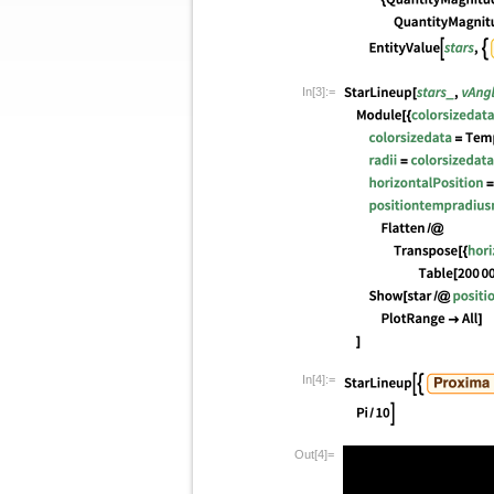
In[3]:=
In[4]:=
Out[4]=