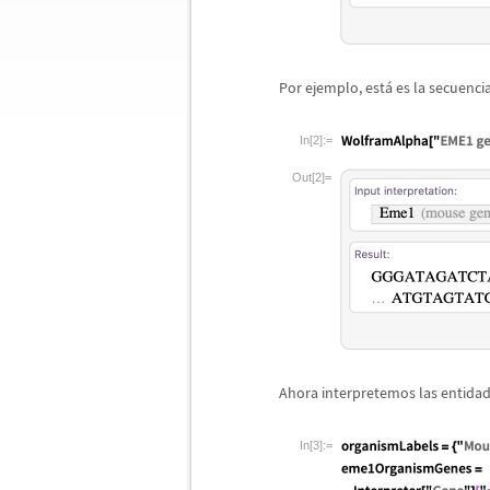
Por ejemplo, est
á
es la secuenci
In[2]:=
Out[2]=
Ahora interpretemos las entida
In[3]:=