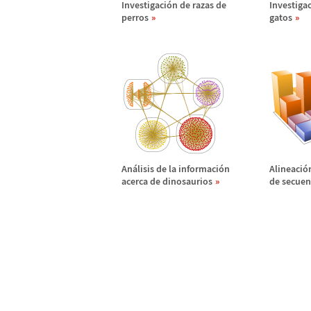
Investigaci
ó
n de razas de
Investigac
perros
gatos
An
á
lisis de la informaci
ó
n
Alineaci
ó
acerca de dinosaurios
de secuen