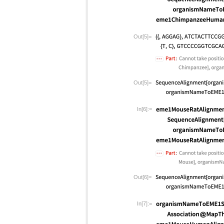
Out[5]=
Out[5]=
In[6]:=
Out[6]=
In[7]:=