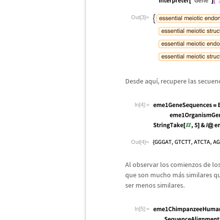
Out[3]=
Desde aqu
í
, recupere las secue
In[4]:=
Out[4]=
Al observar los comienzos de lo
que son mucho m
á
s similares q
ser menos similares.
In[5]:=