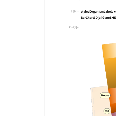
In[9]:=
Out[9]=