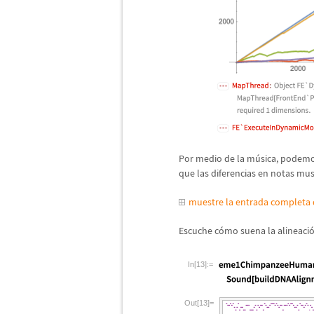
Por medio de la m
ú
sica, podemo
que las diferencias en notas mu
muestre la entrada completa
Escuche c
ó
mo suena la alineaci
In[13]:=
Out[13]=