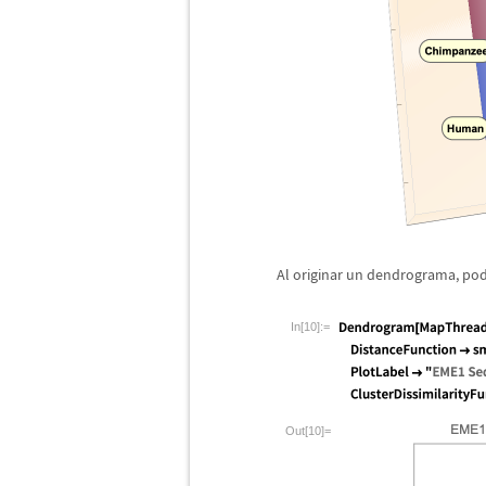
Al originar un dendrograma, pode
In[10]:=
Out[10]=