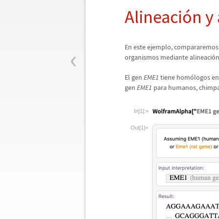
Alineaci
ó
n y
‹
En este ejemplo, compararemos
organismos mediante alineaci
ó
n
El gen
EME1
tiene hom
ó
logos en
gen
EME1
para humanos, chimp
In[1]:=
Out[1]=