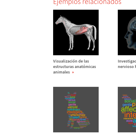
Ejemplos relacionados
Visualizaci
ó
n de las
Investigac
estructuras anat
ó
micas
nervioso
animales