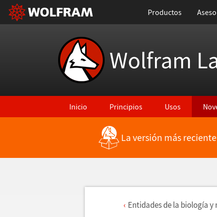
Productos
Aseso
Wolfram L
Inicio
Principios
Usos
Nov
La versión más reciente
Entidades de la biolog
í
a y