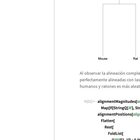
Al observar la alineaci
ó
n comple
perfectamente alineadas con las
humanos y ratones es m
á
s aleat
In[11]:=