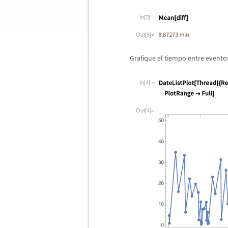
In[3]:=
Out[3]=
Grafique el tiempo entre evento
In[4]:=
Out[4]=