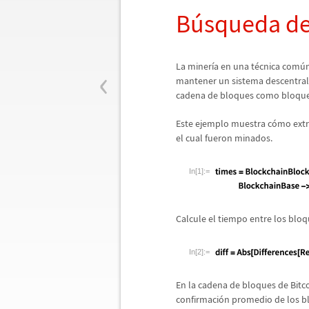
B
ú
squeda de
‹
La miner
í
a en una t
é
cnica com
ú
mantener un sistema descentral
cadena de bloques como bloques
Este ejemplo muestra c
ó
mo extr
el cual fueron minados.
In[1]:=
Calcule el tiempo entre los blo
In[2]:=
En la cadena de bloques de Bitc
confirmaci
ó
n promedio de los b