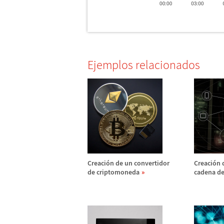
Ejemplos relacionados
Creaci
ó
n de un convertidor
Creaci
ó
n 
de criptomoneda
cadena de