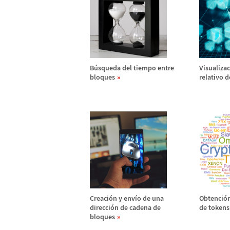
B
ú
squeda del tiempo entre
Visualizac
bloques
relativo 
Creaci
ó
n y env
í
o de una
Obtenci
ó
direcci
ó
n de cadena de
de tokens
bloques