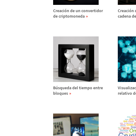
Creaci
ó
n de un convertidor
Creaci
ó
n 
de criptomoneda
cadena de
B
ú
squeda del tiempo entre
Visualizac
bloques
relativo 