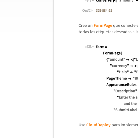
In[2]:=
Out[2]=
Cree un
FormPage
que conecte e
todas las etiquetas deseadas a l
In[3]:=
Use
CloudDeploy
para implement