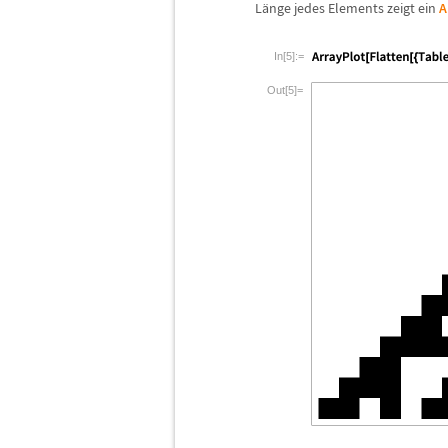
L
ä
nge jedes Elements zeigt ein
A
In[5]:=
Out[5]=