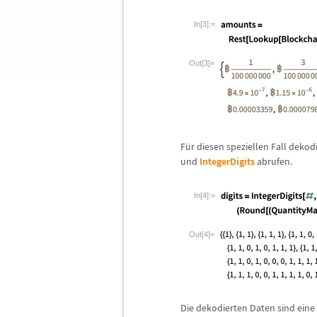
In[3]:=
Out[3]=
F
ü
r diesen speziellen Fall dekod
und
IntegerDigits
abrufen.
In[4]:=
Out[4]=
Die dekodierten Daten sind eine 