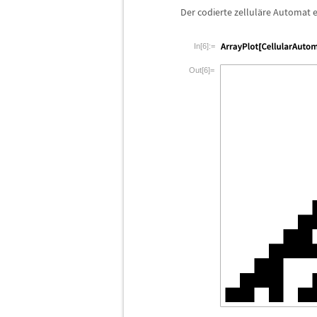
Der codierte zellul
ä
re Automat er
In[6]:=
Out[6]=