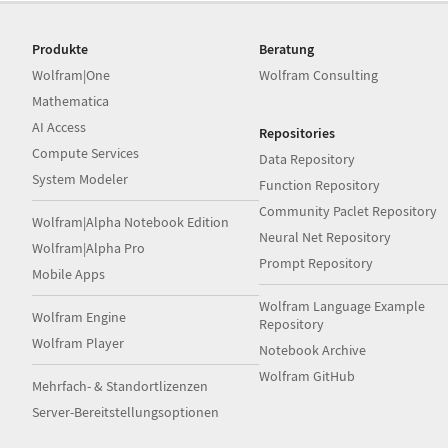
Produkte
Beratung
Wolfram|One
Wolfram Consulting
Mathematica
AI Access
Repositories
Compute Services
Data Repository
System Modeler
Function Repository
Community Paclet Repository
Wolfram|Alpha Notebook Edition
Neural Net Repository
Wolfram|Alpha Pro
Prompt Repository
Mobile Apps
Wolfram Language Example
Wolfram Engine
Repository
Wolfram Player
Notebook Archive
Wolfram GitHub
Mehrfach- & Standortlizenzen
Server-Bereitstellungsoptionen