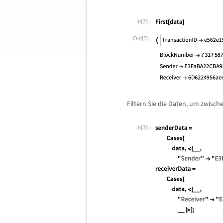
In[2]:=
Out[2]=
Filtern Sie die Daten, um zwis
In[3]:=