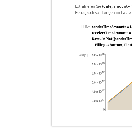
Extrahieren Sie
{
date
,
amount
}
-
Betragsschwankungen im Laufe d
In[4]:=
Out[4]=