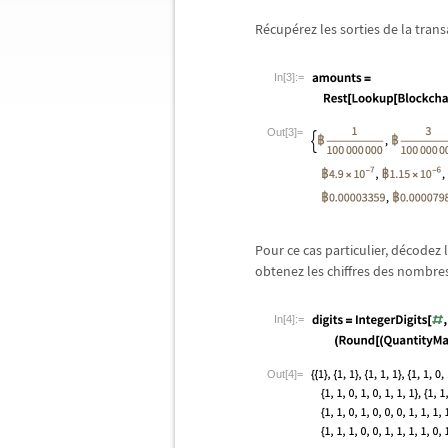
R
é
cup
é
rez les sorties de la tra
In[3]:=
Out[3]=
Pour ce cas particulier, d
é
codez 
obtenez les chiffres des nombre
In[4]:=
Out[4]=