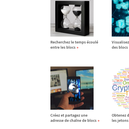
Recherchez le temps
é
coul
é
Visualisez 
entre les blocs
des blocs
Cr
é
ez et partagez une
Obtenez 
adresse de cha
î
ne de blocs
les jetons