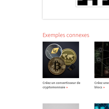
Exemples connexes
Cr
é
ez un convertisseur de
Cr
é
ez une
cryptomonnaie
blocs