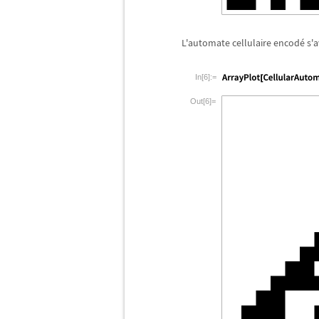
L'automate cellulaire encod
é
s'a
In[6]:=
Out[6]=