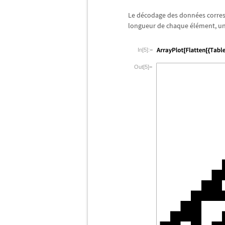
Le d
é
codage des donn
é
es corr
longueur de chaque
é
l
é
ment, u
In[5]:=
Out[5]=