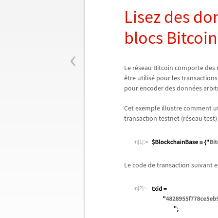
Lisez des do
blocs Bitcoin
‹
Le r
é
seau Bitcoin comporte des re
ê
tre utilis
é
pour les transactions 
pour encoder des donn
é
es arbit
Cet exemple illustre comment uti
transaction testnet (r
é
seau test)
In[1]:=
Le code de transaction suivant es
In[2]:=