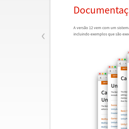
Documenta
ç
‹
A vers
ã
o 12 vem com um sistem
incluindo exemplos que s
ã
o exe