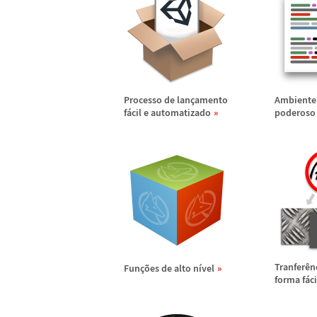
Processo de lan
ç
amento
Ambiente 
f
á
cil e automatizado
poderoso 
Tranfer
ê
n
Fun
ç
õ
es de alto n
í
vel
forma f
á
ci