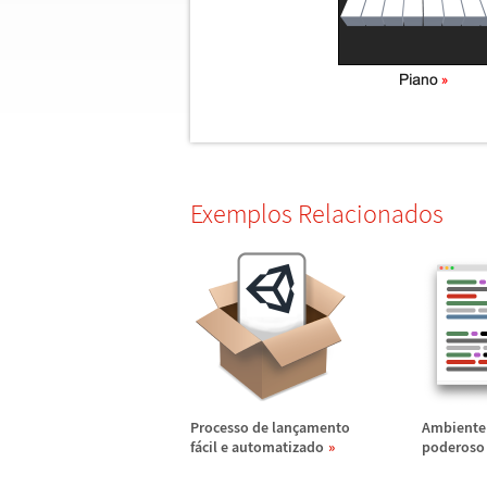
Exemplos Relacionados
Processo de lan
ç
amento
Ambiente 
f
á
cil e automatizado
poderoso 