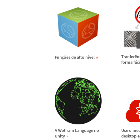
Tranfer
ê
n
Fun
ç
õ
es de alto n
í
vel
forma f
á
ci
A Wolfram Language no
Use o me
Unity
desktop e