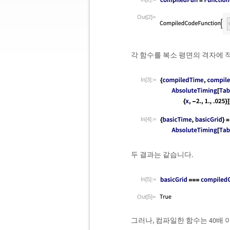
Out[2]=
각 함수를 복소 평면의 격자에 
In[3]:=
In[4]:=
두 결과는 같습니다.
In[5]:=
Out[5]=
그러나, 컴파일한 함수는 40배