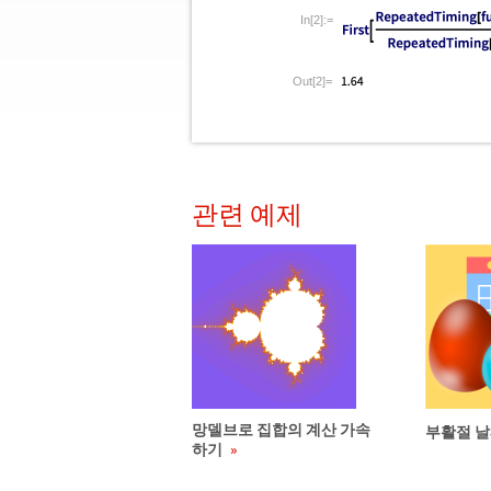
In[2]:=
Out[2]=
관련 예제
망델브로 집합의 계산 가속
부활절 날
하기