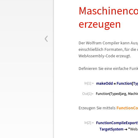
Maschinenco
erzeugen
‹
Der Wolfram Compiler kann Ausg
einschlie
ß
lich Formaten, f
ü
r die
WebAssembly-Code erzeugt.
Definieren Sie eine einfache Fun
In[1]:=
Out[1]=
Erzeugen Sie mittels
FunctionCo
In[2]:=