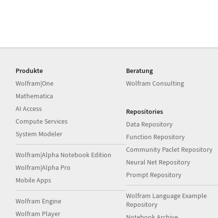
Produkte
Beratung
Wolfram|One
Wolfram Consulting
Mathematica
AI Access
Repositories
Compute Services
Data Repository
System Modeler
Function Repository
Community Paclet Repository
Wolfram|Alpha Notebook Edition
Neural Net Repository
Wolfram|Alpha Pro
Prompt Repository
Mobile Apps
Wolfram Language Example
Wolfram Engine
Repository
Wolfram Player
Notebook Archive