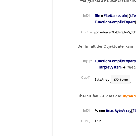
Erzeugen Sie eine WebAssembly-
In[3]:=
Out[3]=
Der Inhalt der Objektdatei kann
In[4]:=
Out[4]=
Ü
berpr
ü
fen Sie, dass das
ByteAr
In[5]:=
Out[5]=