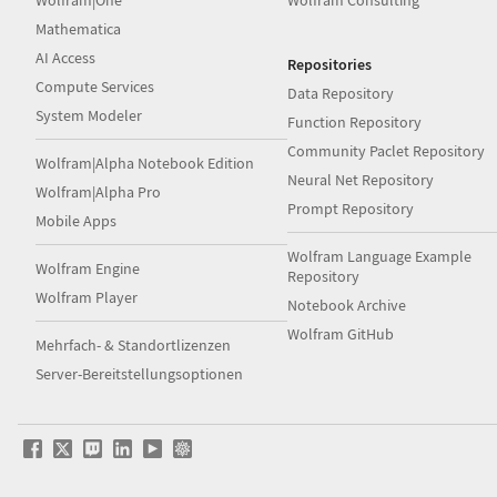
Wolfram|One
Wolfram Consulting
Mathematica
AI Access
Repositories
Compute Services
Data Repository
System Modeler
Function Repository
Community Paclet Repository
Wolfram|Alpha Notebook Edition
Neural Net Repository
Wolfram|Alpha Pro
Prompt Repository
Mobile Apps
Wolfram Language Example
Wolfram Engine
Repository
Wolfram Player
Notebook Archive
Wolfram GitHub
Mehrfach- & Standortlizenzen
Server-Bereitstellungsoptionen