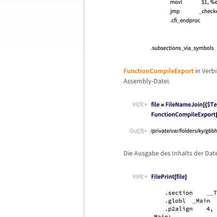
FunctionCompileExport
in Verb
Assembly-Datei.
In[3]:=
Out[3]=
Die Ausgabe des Inhalts der Datei
In[4]:=