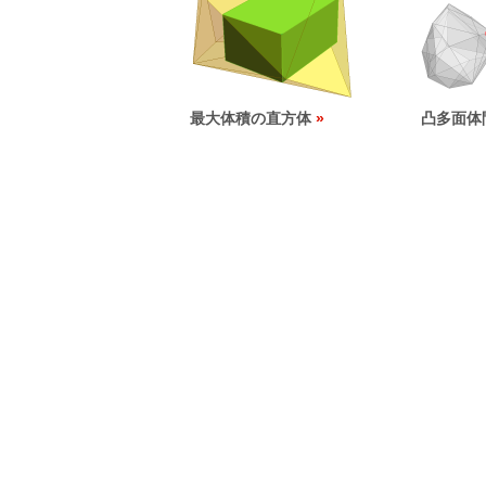
最大体積の直方体
凸多面体