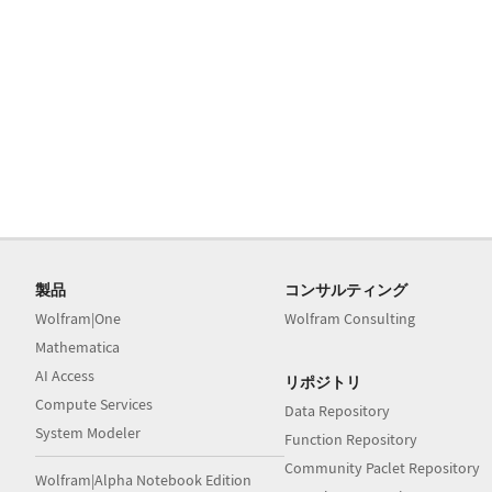
製品
コンサルティング
Wolfram|One
Wolfram Consulting
Mathematica
AI Access
リポジトリ
Compute Services
Data Repository
System Modeler
Function Repository
Community Paclet Repository
Wolfram|Alpha Notebook Edition