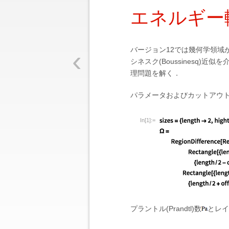
エネルギー
‹
バージョン12では幾何学領域
シネスク(Boussinesq)近
理問題を解く．
パラメータおよびカットアウ
In[1]:=
プラントル(Prandtl)数
とレイリ