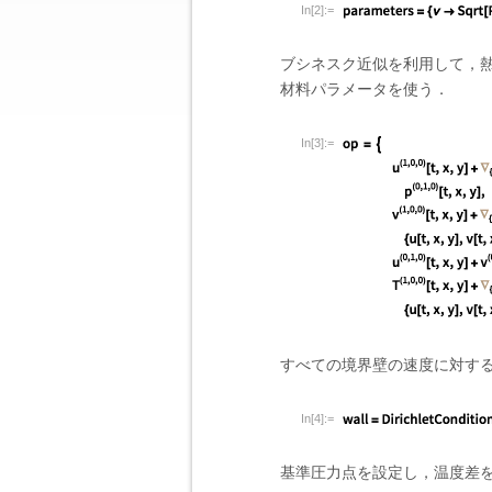
In[2]:=
ブシネスク近似を利用して，
材料パラメータを使う．
In[3]:=
すべての境界壁の速度に対す
In[4]:=
基準圧力点を設定し，温度差