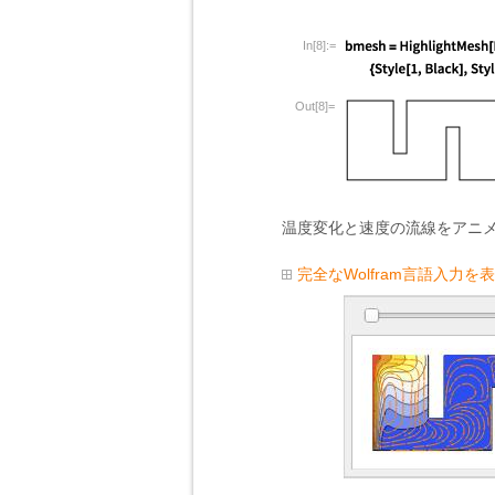
In[8]:=
Out[8]=
温度変化と速度の流線をアニ
完全なWolfram言語入力を