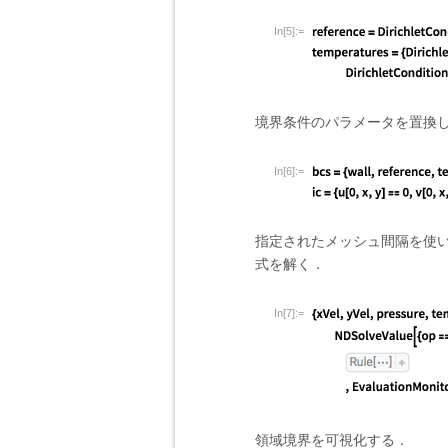
In[5]:=
境界条件のパラメータを置換
In[6]:=
指定されたメッシュ間隔を使
式を解く．
In[7]:=
領域境界を可視化する．