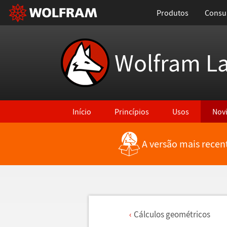
Produtos
Consul
Wolfram L
Início
Princípios
Usos
Nov
A versão mais recen
C
á
lculos geom
é
tricos