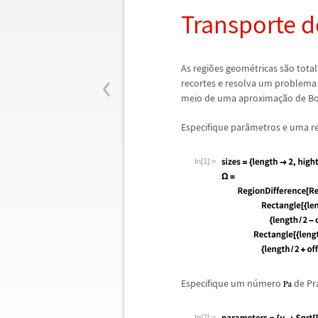
Transporte d
‹
As regi
õ
es geom
é
tricas s
ã
o tota
recortes e resolva um problema 
meio de uma aproxima
ç
ã
o de B
Especifique par
â
metros e uma re
In[1]:=
Especifique um n
ú
mero
de Pr
In[2]:=