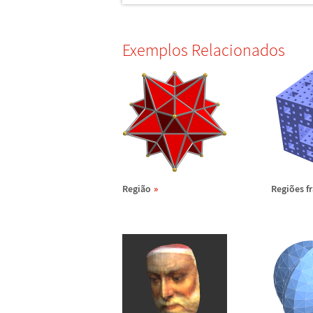
Exemplos Relacionados
Regi
ã
o
Regi
õ
es f