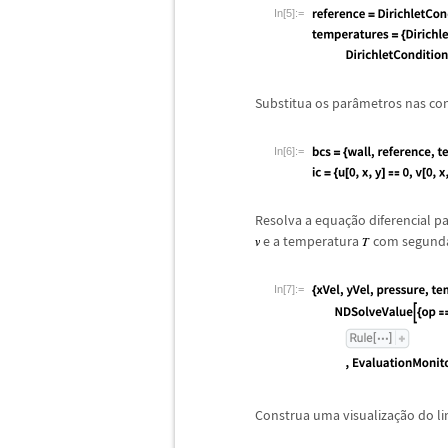
In[5]:=
Substitua os par
â
metros nas co
In[6]:=
Resolva a equa
ç
ã
o diferencial p
e a temperatura
com segunda
In[7]:=
Construa uma visualiza
ç
ã
o do li