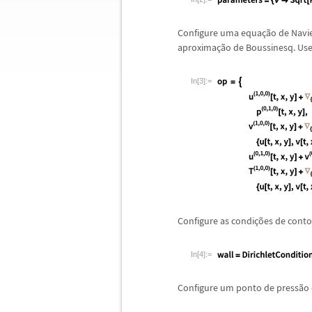
Configure uma equa
ç
ã
o de Navi
aproxima
ç
ã
o de Boussinesq. Use
In[3]:=
Configure as condi
ç
õ
es de conto
In[4]:=
Configure um ponto de press
ã
o 