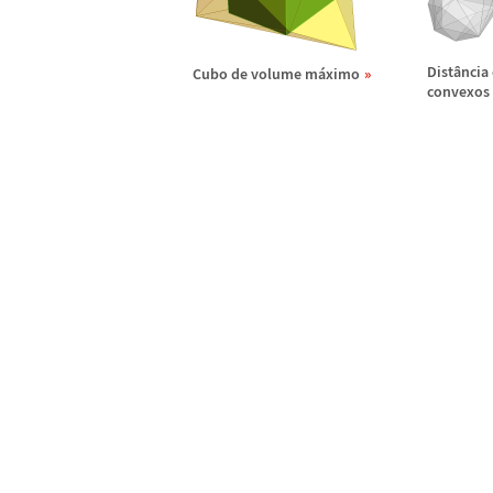
Dist
â
ncia
Cubo de volume m
á
ximo
convexos