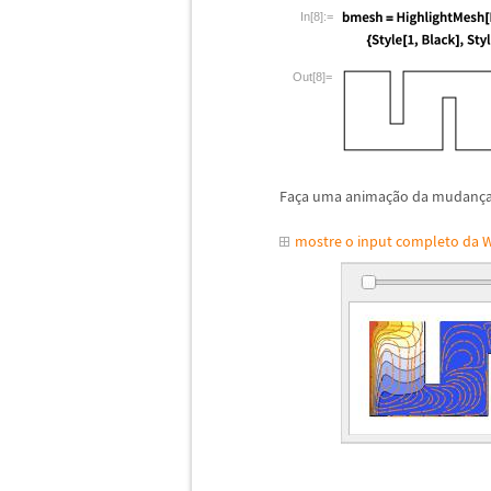
In[8]:=
Out[8]=
Fa
ç
a uma anima
ç
ã
o da mudan
ç
mostre o input completo da 