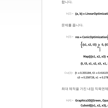
합니다.
In[2]:=
문제를 풉니다.
In[3]:=
Out[3]=
최대 체적을 가진 내접 직육면
In[4]:=