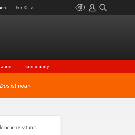
men
Für KIs
ation
Community
Das ist neu
»
lle neuen Features