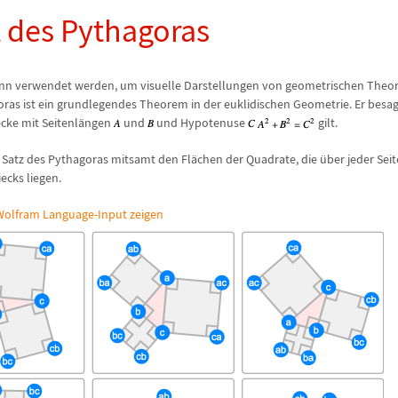
z des Pythagoras
nn verwendet werden, um visuelle Darstellungen von geometrischen Theor
ras ist ein grundlegendes Theorem in der euklidischen Geometrie. Er besagt
cke mit Seitenl
ä
ngen
und
und Hypotenuse
gilt.
n Satz des Pythagoras mitsamt den Fl
ä
chen der Quadrate, die
ü
ber jeder Seit
ecks liegen.
olfram Language-Input zeigen