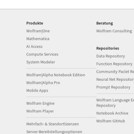
Produkte
Beratung
Wolfram|One
Wolfram Consulting
Mathematica
AI Access
Repositories
Compute Services
Data Repository
System Modeler
Function Repository
Community Paclet Re
Wolfram|Alpha Notebook Edition
Neural Net Repositor
Wolfram|Alpha Pro
Prompt Repository
Mobile Apps
Wolfram Language E
Wolfram Engine
Repository
Wolfram Player
Notebook Archive
Wolfram GitHub
Mehrfach- & Standortlizenzen
Server-Bereitstellungsoptionen