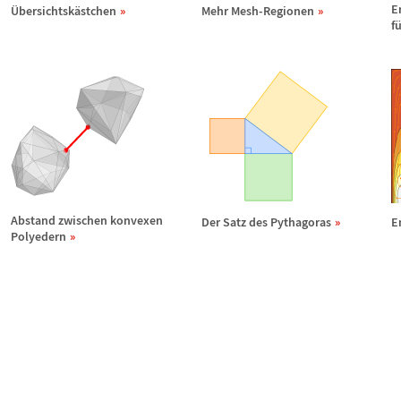
E
Ü
bersichtsk
ä
stchen
Mehr Mesh-Regionen
f
Abstand zwischen konvexen
Der Satz des Pythagoras
E
Polyedern