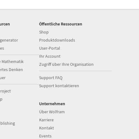
ourcen
Öffentliche Ressourcen
Shop
generator
Produktdownloads
es
User-Portal
Ihr Account
e Mathematik
Zugriff über Ihre Organisation
ertes Denken
uer
Support FAQ
Support kontaktieren
roject
op
Unternehmen
Über Wolfram
Karriere
blishing
Kontakt
Events