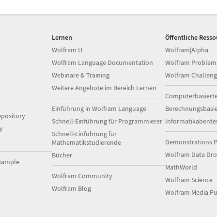
Lernen
Öffentliche Ress
Wolfram U
Wolfram|Alpha
Wolfram Language Documentation
Wolfram Problem
Webinare & Training
Wolfram Challeng
Weitere Angebote im Bereich Lernen
Computerbasiert
Einführung in Wolfram Language
Berechnungsbasi
pository
Schnell-Einführung für Programmierer
Informatikabente
y
Schnell-Einführung für
Demonstrations P
Mathematikstudierende
Wolfram Data Dr
Bücher
xample
MathWorld
Wolfram Community
Wolfram Science
Wolfram Blog
Wolfram Media Pu