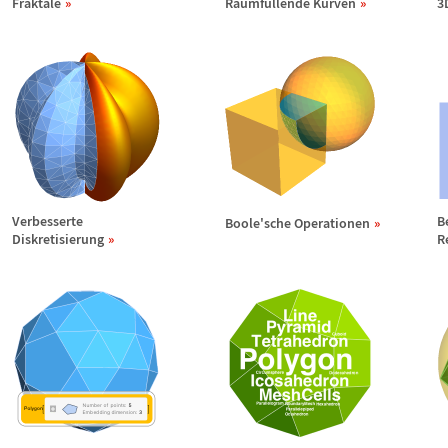
Fraktale
Raumf
ü
llende Kurven
3
Verbesserte
B
Boole'sche Operationen
Diskretisierung
R