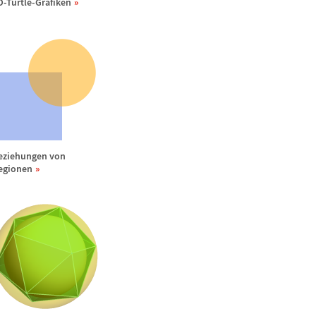
D-Turtle-Grafiken
eziehungen von
egionen