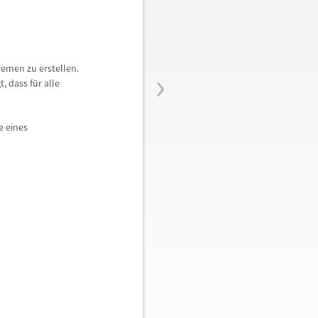
›
emen zu erstellen.
, dass f
ü
r alle
e eines