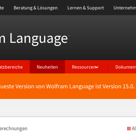
te
Beratung & Lösungen
Lernen & Support
Unterneh
m Language
™
atzbereiche
Neuheiten
Ressourcen
Dokument
eueste Version von Wolfram Language ist Version 15.0.
Berechnungen
A