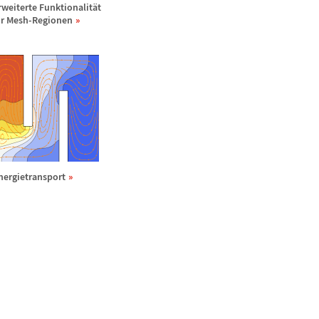
rweiterte Funktionalit
ä
t
ü
r Mesh-Regionen
nergietransport