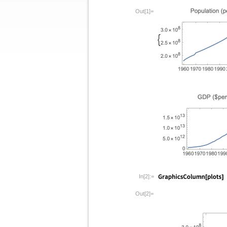
Out[1]=
In[2]:=
Out[2]=