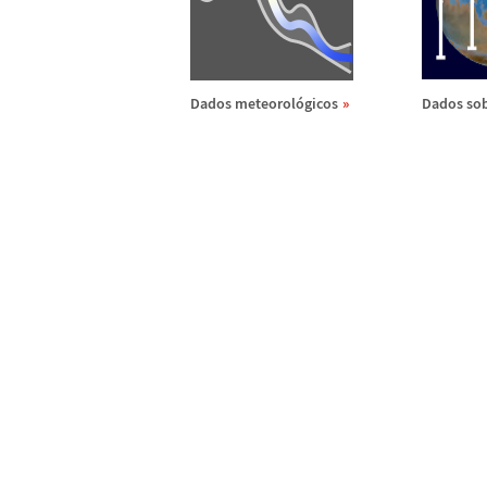
Dados meteorol
ó
gicos
Dados sob