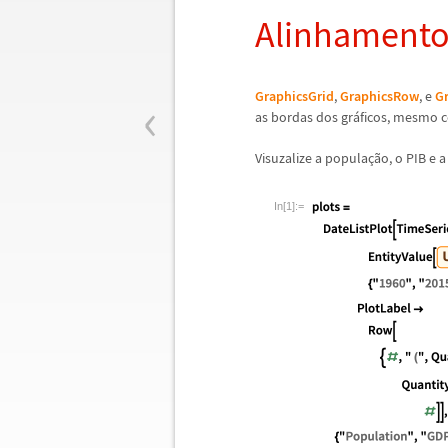
Alinhamento 
‹
GraphicsGrid
,
GraphicsRow
, e
G
as bordas dos gr
á
ficos, mesmo 
Visuzalize a popula
ç
ã
o, o PIB e a
In[1]:=