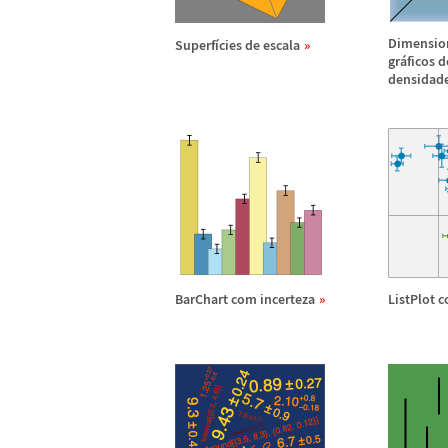
Dimensio
Superf
í
cies de escala
gr
á
ficos 
densidad
BarChart com incerteza
ListPlot 