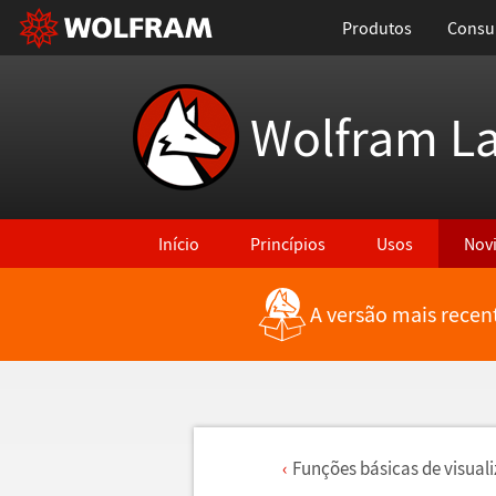
Produtos
Consul
Wolfram L
Início
Princípios
Usos
Nov
A versão mais recen
Fun
ç
õ
es b
á
sicas de visual