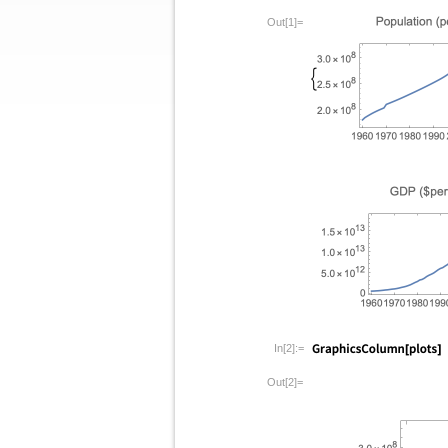
Out[1]=
In[2]:=
Out[2]=