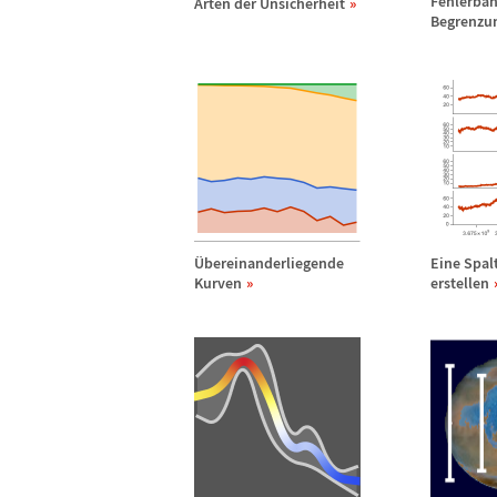
Fehlerb
ä
n
Arten der Unsicherheit
Begrenzu
Ü
bereinanderliegende
Eine Spal
Kurven
erstellen