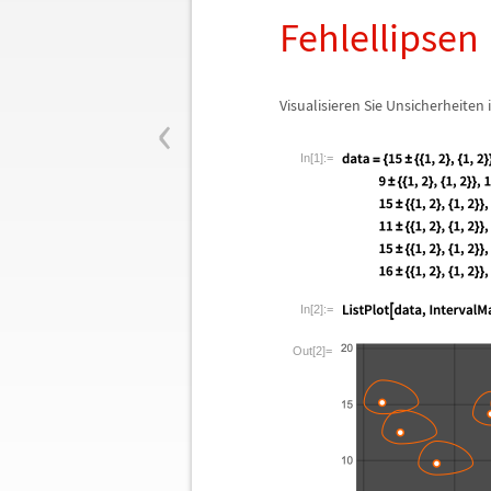
Fehlellipsen
‹
Visualisieren Sie Unsicherheite
In[1]:=
In[2]:=
Out[2]=