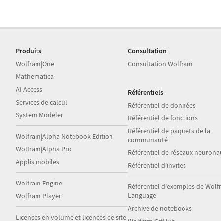
Produits
Consultation
Wolfram|One
Consultation Wolfram
Mathematica
AI Access
Référentiels
Services de calcul
Référentiel de données
System Modeler
Référentiel de fonctions
Référentiel de paquets de la
Wolfram|Alpha Notebook Edition
communauté
Wolfram|Alpha Pro
Référentiel de réseaux neurona
Applis mobiles
Référentiel d'invites
Wolfram Engine
Référentiel d'exemples de Wol
Language
Wolfram Player
Archive de notebooks
Licences en volume et licences de site