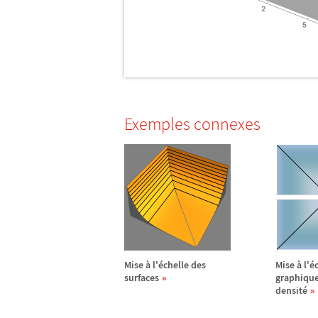
Exemples connexes
Mise
à
l'
é
chelle des
Mise
à
l'
é
surfaces
graphique
densit
é