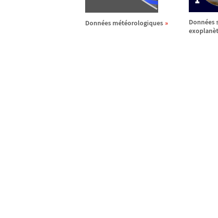
Donn
é
es 
Donn
é
es m
é
t
é
orologiques
exoplan
è