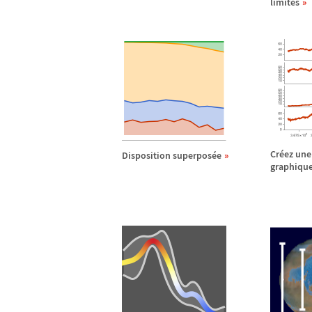
limites
Cr
é
ez une
Disposition superpos
é
e
graphiqu