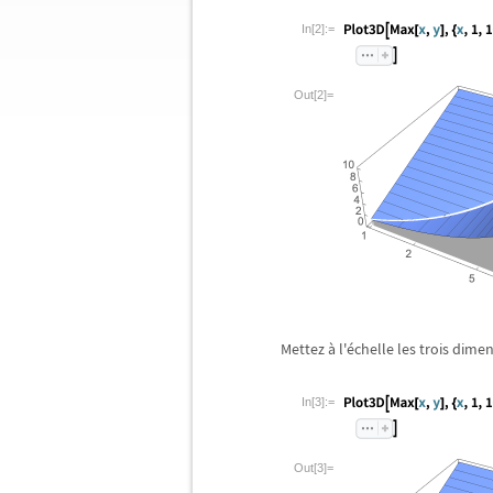
In[2]:=
Out[2]=
Mettez
à
l'
é
chelle les trois dime
In[3]:=
Out[3]=