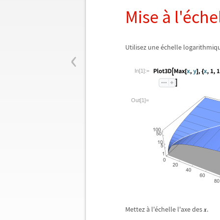
Mise
à
l'
é
che
‹
Utilisez une
é
chelle logarithmiq
In[1]:=
Out[1]=
Mettez
à
l'
é
chelle l'axe des
.