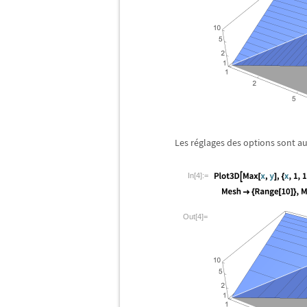
Les r
é
glages des options sont 
In[4]:=
Out[4]=