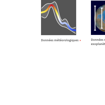
Donn
é
es 
Donn
é
es m
é
t
é
orologiques
exoplan
è