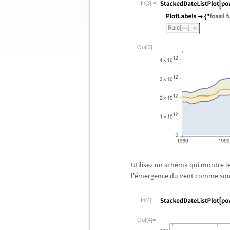
In[3]:=
Out[3]=
Utilisez un sch
é
ma qui montre le
l'
é
mergence du vent comme sou
In[4]:=
Out[4]=