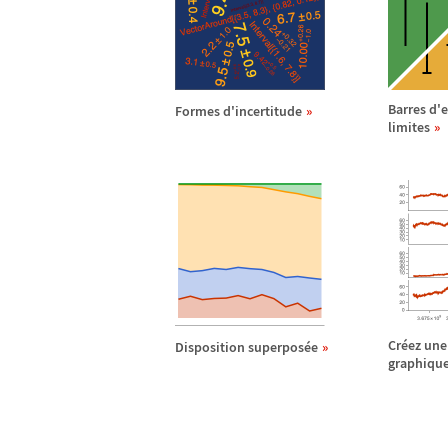
Barres d'
Formes d'incertitude
limites
Cr
é
ez une
Disposition superpos
é
e
graphiqu