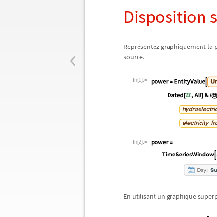
Disposition 
‹
Repr
é
sentez graphiquement la p
source.
In[1]:=
In[2]:=
En utilisant un graphique super