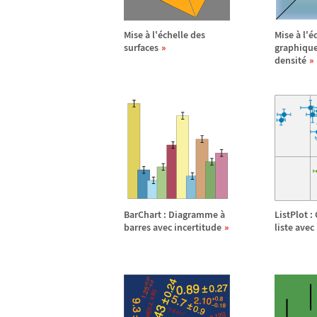
Mise
à
l'
é
chelle des
Mise
à
l'
é
surfaces
graphique
densit
é
BarChart : Diagramme
à
ListPlot 
barres avec incertitude
liste avec