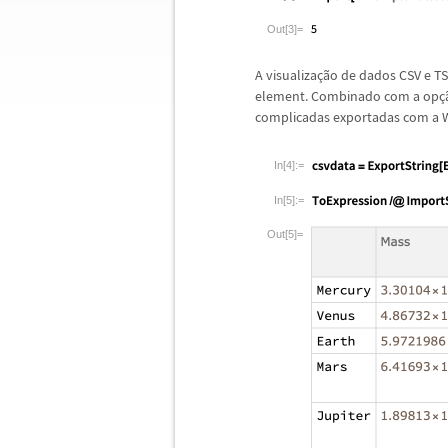
Out[3]=
A visualiza
ç
ã
o de dados CSV e T
element. Combinado com a op
ç
complicadas exportadas com a 
In[4]:=
In[5]:=
Out[5]=