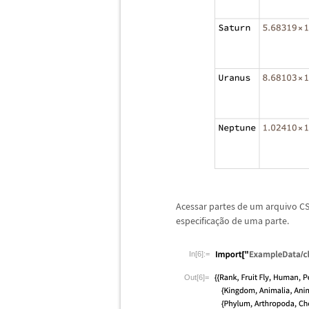
Acessar partes de um arquivo C
especifica
ç
ã
o de uma parte.
In[6]:=
Out[6]=