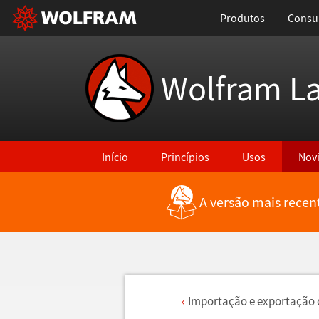
Produtos
Consul
Wolfram L
Início
Princípios
Usos
Nov
A versão mais recen
Importa
ç
ã
o e exporta
ç
ã
o 