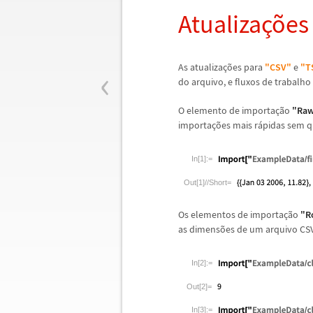
Atualiza
ç
õ
es
‹
As atualiza
ç
õ
es para
"CSV"
e
"T
do arquivo, e fluxos de trabalh
O elemento de importa
ç
ã
o
"Raw
importa
ç
õ
es mais r
á
pidas sem q
In[1]:=
Out[1]//Short=
Os elementos de importa
ç
ã
o
"R
as dimens
õ
es de um arquivo CSV
In[2]:=
Out[2]=
In[3]:=