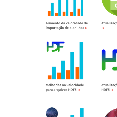
Aumento da velocidade de
Atualiza
ç
importa
ç
ã
o de planilhas
Melhorias na velocidade
Atualiza
ç
para arquivos HDF5
HDF5