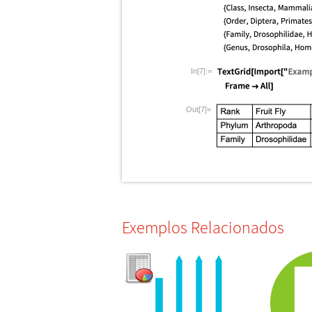
In[7]:=
Out[7]=
Exemplos Relacionados