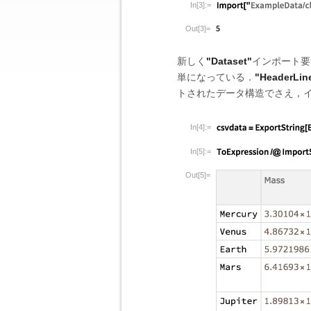
In[3]:=
Out[3]=
新しく
"Dataset"
インポート要
単になっている．
"HeaderLin
トされたデータ構造でさえ，
In[4]:=
In[5]:=
Out[5]=