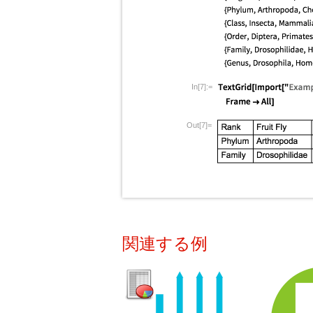
In[7]:=
Out[7]=
関連する例