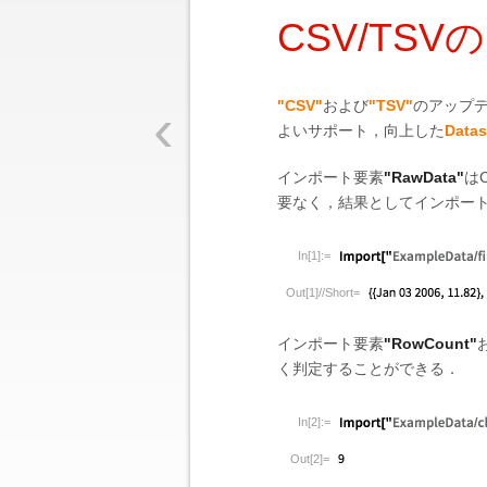
CSV/TS
‹
"CSV"
および
"TSV"
のアップ
よいサポート，向上した
Datas
インポート要素
"RawData"
は
要なく，結果としてインポー
In[1]:=
Out[1]//Short=
インポート要素
"RowCount"
く判定することができる．
In[2]:=
Out[2]=