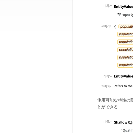
In[2]:=
Out[2]=
In[3]:=
Out[3]=
使用可能な特性の
とができる．
In[4]:=