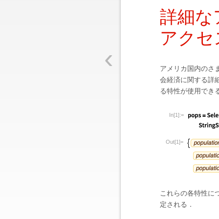
詳細な
アクセ
‹
アメリカ国内のさまざま
会経済に関する詳細
る特性が使用でき
In[1]:=
Out[1]=
これらの各特性に
定される．