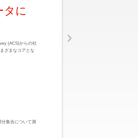
ータに
›
ey (ACS)からの社
のさまざまなコアとな
部分集合について測