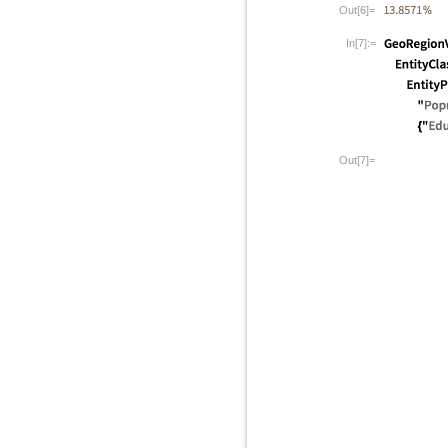
Out[6]=
In[7]:=
Out[7]=