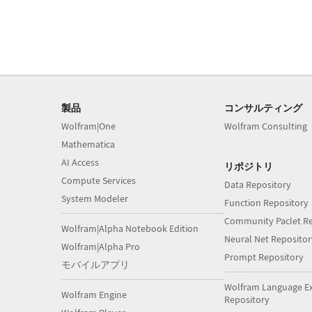
製品
コンサルティング
Wolfram|One
Wolfram Consulting
Mathematica
AI Access
リポジトリ
Compute Services
Data Repository
System Modeler
Function Repository
Community Paclet Re
Wolfram|Alpha Notebook Edition
Neural Net Repositor
Wolfram|Alpha Pro
Prompt Repository
モバイルアプリ
Wolfram Language E
Wolfram Engine
Repository