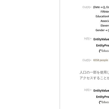
Out[4]=
In[5]:=
Out[5]=
人口の一部を使用し
アクセスすること
In[6]:=