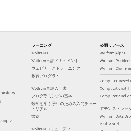
ラーニング
公開リソース
Wolfram U
Wolfram|Alpha
Wolfram言語ドキュメント
Wolfram Problem
ウェビナーとトレーニング
Wolfram Challeng
教育プログラム
Computer-Based 
Wolfram言語入門書
Computational Th
pository
プログラミングの基本
Computational A
y
数学を学ぶ学生のための入門チュー
デモンストレー
トリアル
Wolfram Data Dr
書籍
xample
MathWorld
Wolframコミュニティ