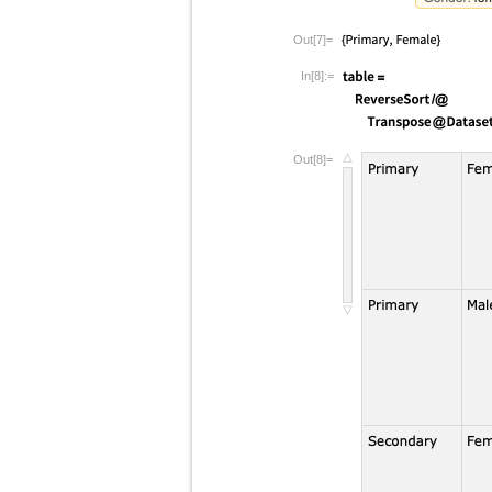
Out[7]=
In[8]:=
Out[8]=