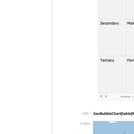
In[9]:=
Out[9]=