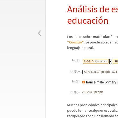
An
á
lisis de 
educaci
ó
n
‹
Los datos sobre matriculaci
ó
n e
"Country"
. Se puede acceder f
á
lenguaje natural.
In[1]:=
Out[1]=
In[2]:=
Out[2]=
Muchas propiedades principales 
puede tomar cualquier especific
recuperados con una llamada sol