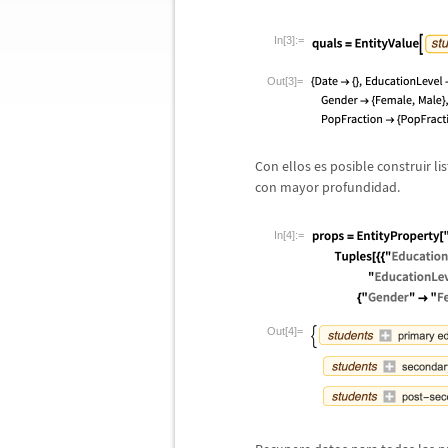
In[3]:=
Out[3]=
Con ellos es posible construir 
con mayor profundidad.
In[4]:=
Out[4]=