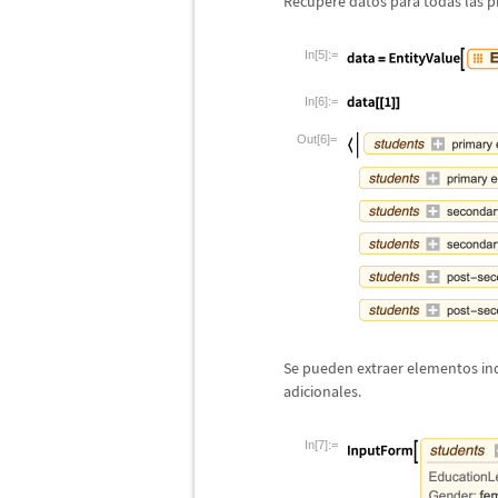
Recupere datos para todas las p
In[5]:=
In[6]:=
Out[6]=
Se pueden extraer elementos ind
adicionales.
In[7]:=