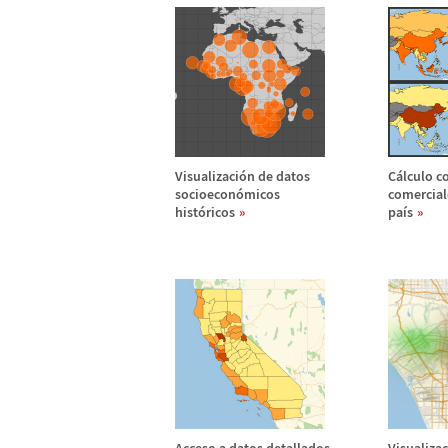
Visualizaci
ó
n de datos
C
á
lculo c
socioecon
ó
micos
comercial
hist
ó
ricos
pa
í
s