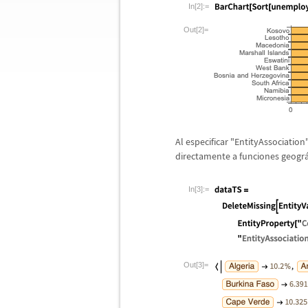
In[2]:=
Out[2]=
Al especificar "EntityAssociatio
directamente a funciones geogr
In[3]:=
Out[3]=