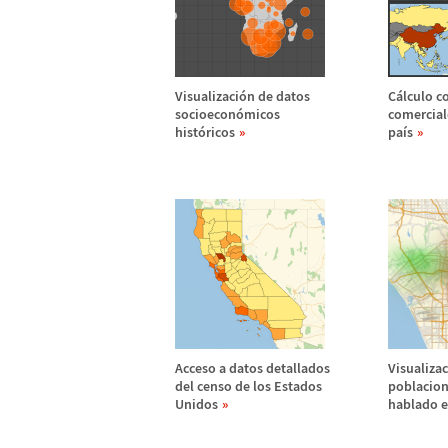
Visualizaci
ó
n de datos
C
á
lculo c
socioecon
ó
micos
comercial
hist
ó
ricos
pa
í
s
Acceso a datos detallados
Visualizac
del censo de los Estados
poblacion
Unidos
hablado e