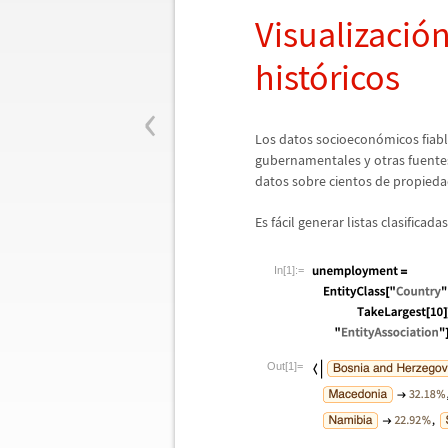
Visualizaci
ó
n
hist
ó
ricos
‹
Los datos socioecon
ó
micos fiab
gubernamentales y otras fuente
datos sobre cientos de propieda
Es f
á
cil generar listas clasificad
In[1]:=
Out[1]=