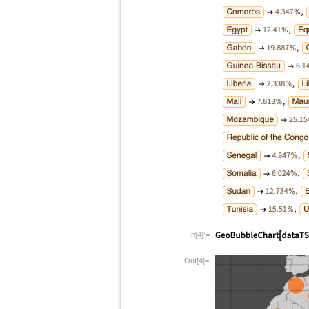
In[4]:=
Out[4]=