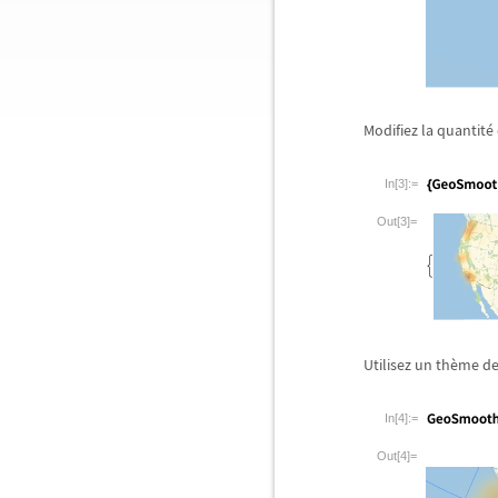
Modifiez la quantit
é
In[3]:=
Out[3]=
Utilisez un th
è
me de
In[4]:=
Out[4]=