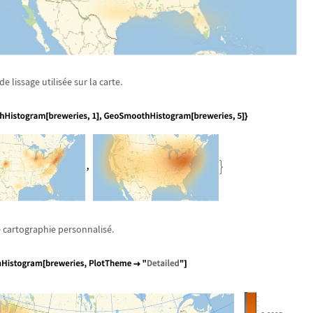
de lissage utilis
é
e sur la carte.
 cartographie personnalis
é
.