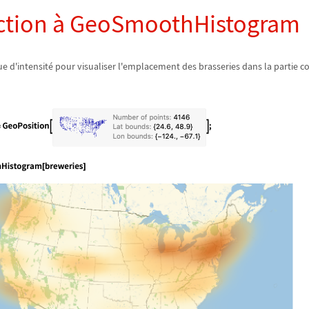
ction
à
GeoSmoothHistogram
e d'intensit
é
pour visualiser l'emplacement des brasseries dans la partie c