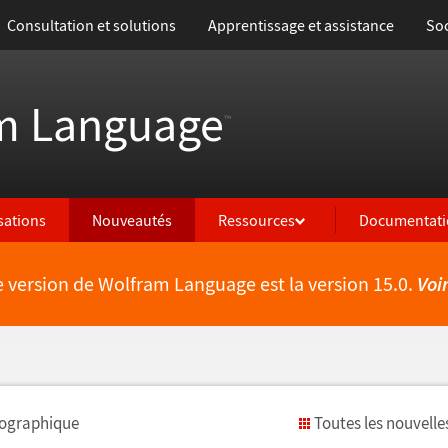
Consultation et solutions
Apprentissage et assistance
Soc
m Language
™
isations
Nouveautés
Ressources
Documentati
e version de Wolfram Language est la version 15.0.
Voi
ographique
Toutes les nouvelle