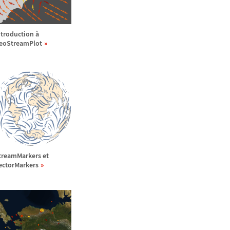
ntroduction
à
eoStreamPlot
treamMarkers et
ectorMarkers