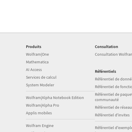
Produits
Consultation
Wolfram|One
Consultation Wolfra
Mathematica
AI Access
Référentiels
Services de calcul
Référentiel de donné
System Modeler
Référentiel de foncti
Référentiel de paquet
Wolfram|Alpha Notebook Edition
communauté
Wolfram|Alpha Pro
Référentiel de résea
Applis mobiles
Référentiel d'invites
Wolfram Engine
Référentiel d'exempl