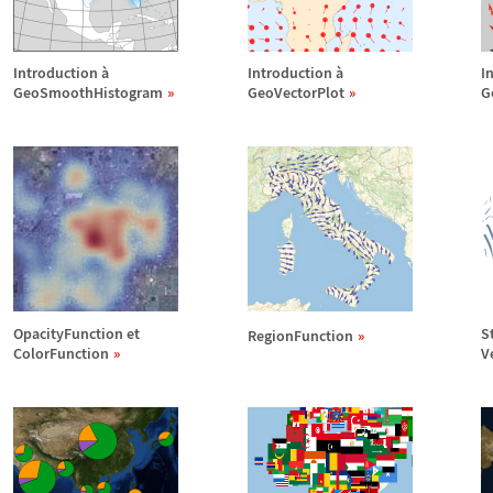
Introduction
à
Introduction
à
I
GeoSmoothHistogram
GeoVectorPlot
G
OpacityFunction et
S
RegionFunction
ColorFunction
V