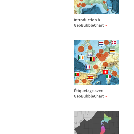
Introduction
à
GeoBubbleChart
É
tiquetage avec
GeoBubbleChart