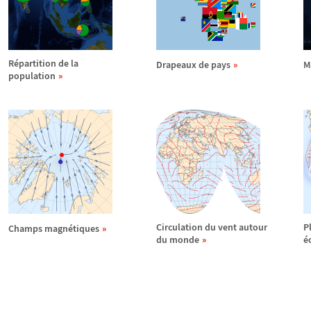
R
é
partition de la
Drapeaux de pays
M
population
Circulation du vent autour
P
Champs magn
é
tiques
du monde
é