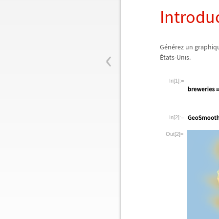
Introdu
‹
G
é
n
é
rez un graphiqu
É
tats-Unis.
In[1]:=
In[2]:=
Out[2]=