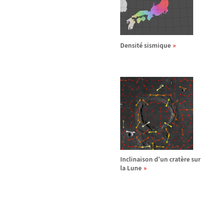
Densit
é
sismique
Inclinaison d'un crat
è
re sur
la Lune