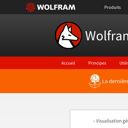
Produits
Wolfra
Accueil
Principes
Util
La dernièr
Visualisation g
é