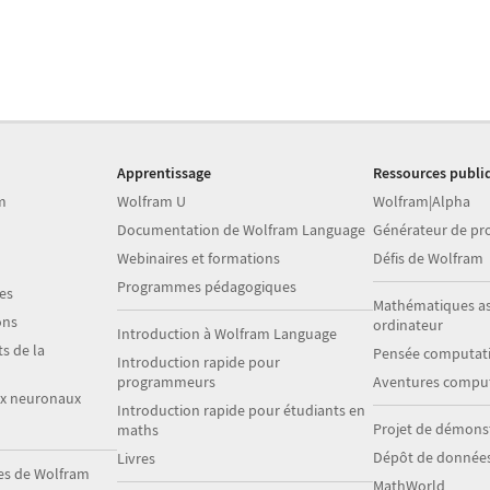
Apprentissage
Ressources publi
m
Wolfram U
Wolfram|Alpha
Documentation de Wolfram Language
Générateur de p
Webinaires et formations
Défis de Wolfram
Programmes pédagogiques
es
Mathématiques as
ons
ordinateur
Introduction à Wolfram Language
s de la
Pensée computati
Introduction rapide pour
programmeurs
Aventures comput
ux neuronaux
Introduction rapide pour étudiants en
Projet de démons
maths
Dépôt de donnée
Livres
es de Wolfram
MathWorld