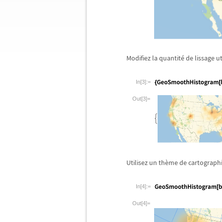
Modifiez la quantit
é
de lissage ut
In[3]:=
Out[3]=
Utilisez un th
è
me de cartographi
In[4]:=
Out[4]=