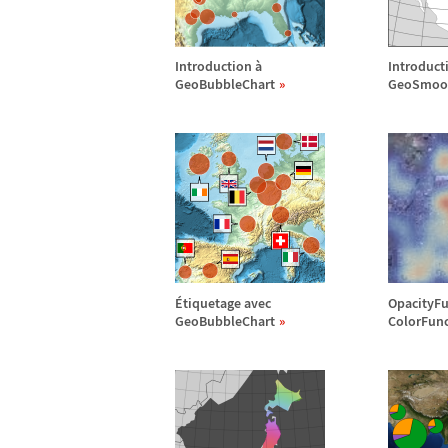
Introduction
à
Introduct
GeoBubbleChart
GeoSmoo
É
tiquetage avec
OpacityFu
GeoBubbleChart
ColorFun