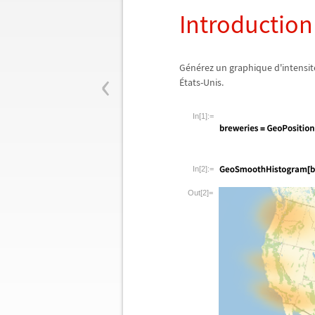
Introductio
‹
G
é
n
é
rez un graphique d'intensit
É
tats-Unis.
In[1]:=
In[2]:=
Out[2]=