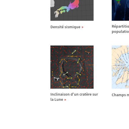
R
é
partiti
Densit
é
sismique
populati
Inclinaison d'un crat
è
re sur
Champs 
la Lune