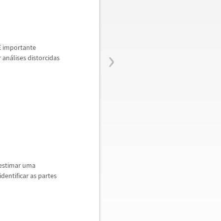
›
É
importante
r an
á
lises distorcidas
 estimar uma
dentificar as partes