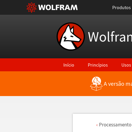
Produtos
Wolfra
Início
Princípios
Usos
A versão ma
Processamento 