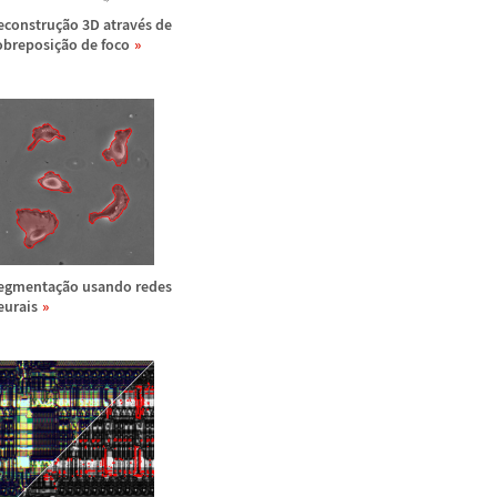
econstru
ç
ã
o 3D atrav
é
s de
obreposi
ç
ã
o de foco
egmenta
ç
ã
o usando redes
eurais