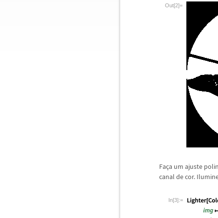
Out[2]=
Fa
ç
a um ajuste poli
canal de cor. Ilumi
In[3]:=