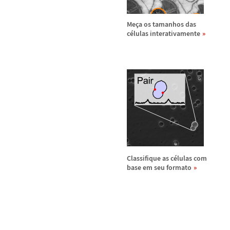
Me
ç
a os tamanhos das
c
é
lulas interativamente
Classifique as c
é
lulas com
base em seu formato