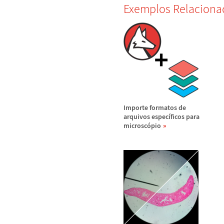
Exemplos Relaciona
Importe formatos de
arquivos espec
í
ficos para
microsc
ó
pio