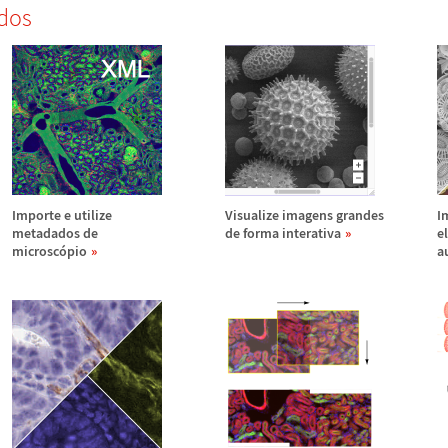
dos
Importe e utilize
Visualize imagens grandes
I
metadados de
de forma interativa
e
microsc
ó
pio
a