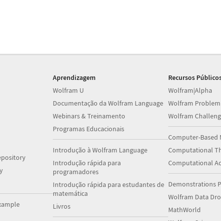
Aprendizagem
Recursos Público
Wolfram U
Wolfram|Alpha
Documentação da Wolfram Language
Wolfram Problem
Webinars & Treinamento
Wolfram Challeng
Programas Educacionais
Computer-Based 
Introdução à Wolfram Language
Computational Th
pository
Introdução rápida para
Computational A
y
programadores
Demonstrations P
Introdução rápida para estudantes de
matemática
Wolfram Data Dr
xample
Livros
MathWorld