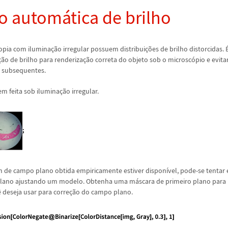
o autom
á
tica de brilho
opia com ilumina
ç
ã
o irregular possuem distribui
ç
õ
es de brilho distorcidas.
ç
ã
o de brilho para renderiza
ç
ã
o correta do objeto sob o microsc
ó
pio e evita
 subsequentes.
 feita sob ilumina
ç
ã
o irregular.
de campo plano obtida empiricamente estiver dispon
í
vel, pode-se tentar
lano ajustando um modelo. Obtenha uma m
á
scara de primeiro plano para i
ê
deseja usar para corre
ç
ã
o do campo plano.