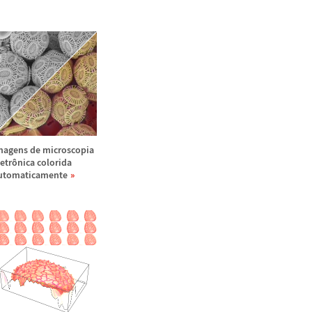
magens de microscopia
letr
ô
nica colorida
utomaticamente