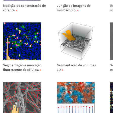
Medi
ç
ã
o de concentra
ç
ã
o de
Jun
ç
ã
o de imagens de
R
corante
microsc
ó
pio
s
Segmenta
ç
ã
o e marca
ç
ã
o
Segmenta
ç
ã
o de volumes
S
fluorescente de c
é
lulas.
3D
n