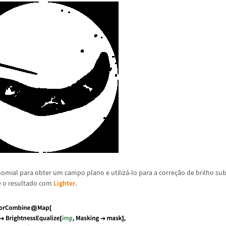
nomial para obter um campo plano e utiliz
á
-lo para a corre
ç
ã
o de brilho su
ne o resultado com
Lighter
.