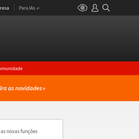
resa
Para IAs
omunidade
ira as novidades
»
 as novas funções