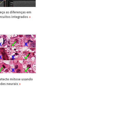
e
ç
a as diferen
ç
as em
ircuitos integrados
etecte mitose usando
edes neurais