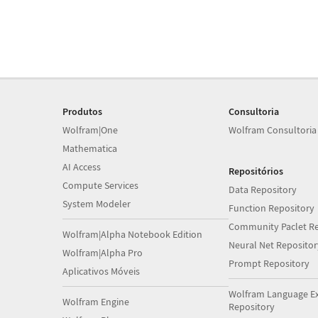
Produtos
Consultoria
Wolfram|One
Wolfram Consultoria
Mathematica
AI Access
Repositórios
Compute Services
Data Repository
System Modeler
Function Repository
Community Paclet Re
Wolfram|Alpha Notebook Edition
Neural Net Repositor
Wolfram|Alpha Pro
Prompt Repository
Aplicativos Móveis
Wolfram Language E
Wolfram Engine
Repository