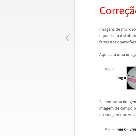
Corre
ç
ã
‹
Imagens de microsc
equalizar a distribui
feitas nas opera
ç
õ
es
Aqui est
á
uma imagem
In[1]:=
Se nenhuma imagem 
imagem de campo p
da imagem que voc
In[2]:=