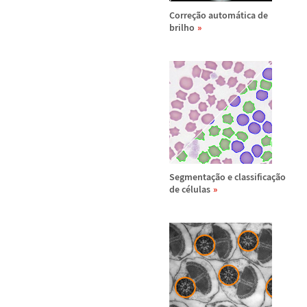
Corre
ç
ã
o autom
á
tica de
brilho
Segmenta
ç
ã
o e classifica
ç
ã
o
de c
é
lulas