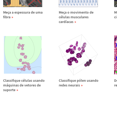
Me
ç
a a espessura de uma
Me
ç
a o movimento de
M
fibra
c
é
lulas musculares
c
card
í
acas
Classifique c
é
lulas usando
Classifique p
ó
len usando
D
m
á
quinas de vetores de
redes neurais
r
suporte