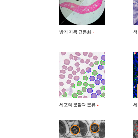
밝기 자동 균등화
색
세포의 분할과 분류
세