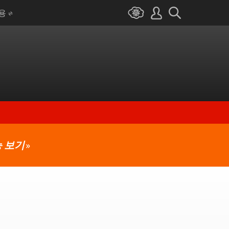
I용
 보기
»