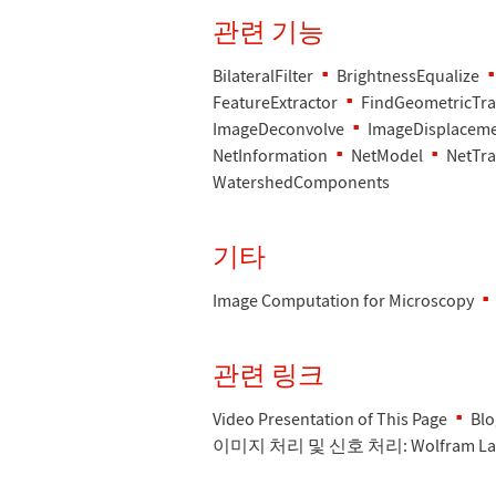
관련 기능
BilateralFilter
BrightnessEqualize
FeatureExtractor
FindGeometricTr
ImageDeconvolve
ImageDisplacem
NetInformation
NetModel
NetTra
WatershedComponents
기타
Image Computation for Microscopy
관련 링크
Video Presentation of This Page
Blo
이미지 처리 및 신호 처리: Wolfram La