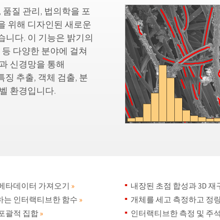
, 품질 관리, 법의학을 포
을 위해 디자인된 새로운
습니다. 이 기능은 밝기의
축 등 다양한 분야에 걸쳐
습과 신경망을 통해
 특징 추출, 객체 검출, 분
레벨 환경입니다.
 메타데이터 가져오기
»
내장된 초점 합성과 3D 
하는 인터랙티브한 함수
»
개체를 세고 측정하고 정
 포괄적 집합
»
인터랙티브한 측정 및 주석