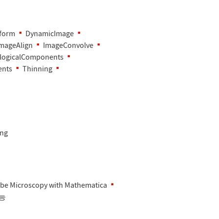
sform
DynamicImage
mageAlign
ImageConvolve
logicalComponents
ents
Thinning
ing
obe Microscopy with Mathematica
기능