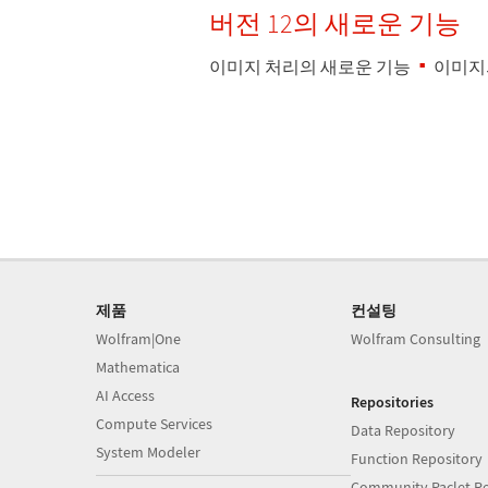
버전 12의 새로운 기능
이미지 처리의 새로운 기능
이미지
제품
컨설팅
Wolfram|One
Wolfram Consulting
Mathematica
AI Access
Repositories
Compute Services
Data Repository
System Modeler
Function Repository
Community Paclet Re