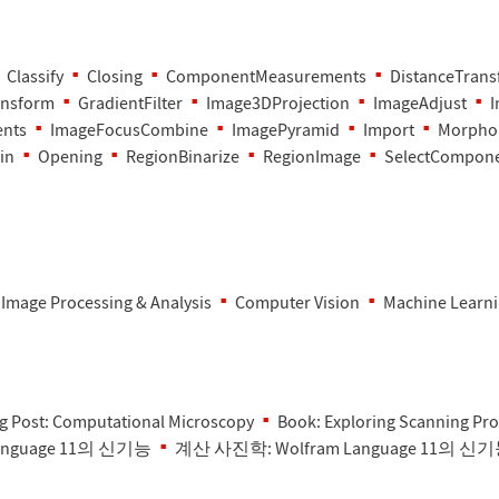
Classify
Closing
ComponentMeasurements
DistanceTran
ansform
GradientFilter
Image3DProjection
ImageAdjust
I
ents
ImageFocusCombine
ImagePyramid
Import
Morpho
in
Opening
RegionBinarize
RegionImage
SelectCompon
Image Processing & Analysis
Computer Vision
Machine Learn
g Post: Computational Microscopy
Book: Exploring Scanning Pr
nguage 11의 신기능
계산 사진학: Wolfram Language 11의 신