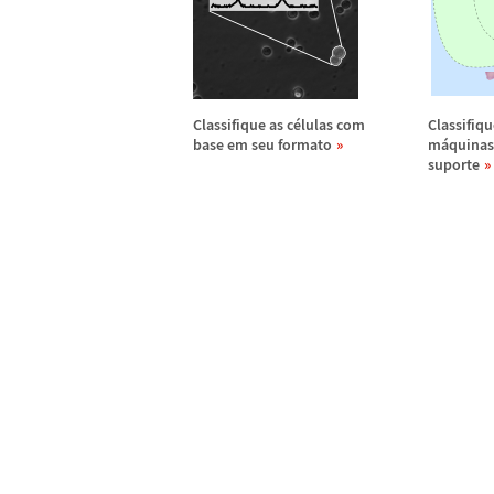
Classifique as c
é
lulas com
Classifiqu
base em seu formato
m
á
quinas
suporte