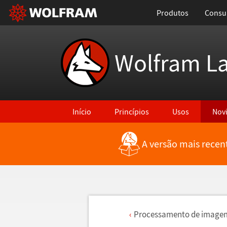
Produtos
Consul
Wolfram L
Início
Princípios
Usos
Nov
A versão mais recen
Processamento de imagem