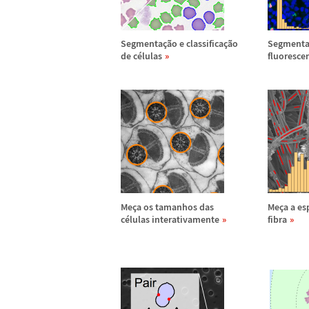
Segmenta
ç
ã
o e classifica
ç
ã
o
Segment
de c
é
lulas
fluorescen
Me
ç
a os tamanhos das
Me
ç
a a e
c
é
lulas interativamente
fibra