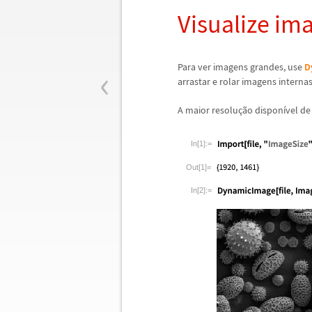
Visualize im
‹
Para ver imagens grandes, use
D
arrastar e rolar imagens interna
A maior resolu
ç
ã
o dispon
í
vel d
In[1]:=
Out[1]=
In[2]:=