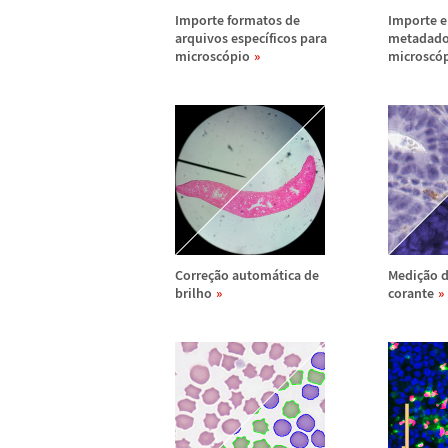
Importe formatos de
Importe e 
arquivos espec
í
ficos para
metadado
microsc
ó
pio
microsc
ó
Corre
ç
ã
o autom
á
tica de
Medi
ç
ã
o 
brilho
corante