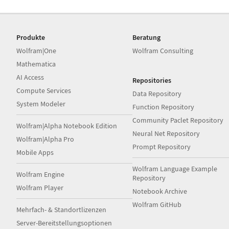
Produkte
Beratung
Wolfram|One
Wolfram Consulting
Mathematica
AI Access
Repositories
Compute Services
Data Repository
System Modeler
Function Repository
Community Paclet Repository
Wolfram|Alpha Notebook Edition
Neural Net Repository
Wolfram|Alpha Pro
Prompt Repository
Mobile Apps
Wolfram Language Example
Wolfram Engine
Repository
Wolfram Player
Notebook Archive
Wolfram GitHub
Mehrfach- & Standortlizenzen
Server-Bereitstellungsoptionen