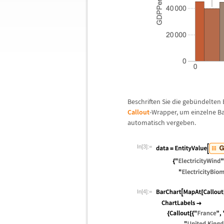
Beschriften Sie die geb
ü
ndelten 
Callout
-Wrapper, um einzelne Ba
automatisch vergeben.
In[3]:=
In[4]:=