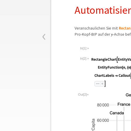
Automatisier
‹
Veranschaulichen Sie mit
Rectan
Pro-Kopf-BIP auf der
-Achse bef
In[1]:=
In[2]:=
Out[2]=