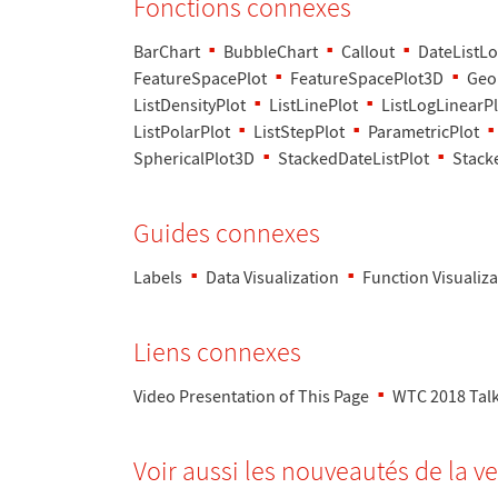
Fonctions connexes
BarChart
BubbleChart
Callout
DateListLo
FeatureSpacePlot
FeatureSpacePlot3D
Geo
ListDensityPlot
ListLinePlot
ListLogLinearPl
ListPolarPlot
ListStepPlot
ParametricPlot
SphericalPlot3D
StackedDateListPlot
Stack
Guides connexes
Labels
Data Visualization
Function Visualiza
Liens connexes
Video Presentation of This Page
WTC 2018 Talk:
Voir aussi les nouveaut
é
s de la v