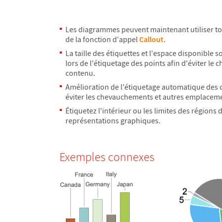
Les diagrammes peuvent maintenant utiliser to
de la fonction d'appel
Callout
.
La taille des
é
tiquettes et l'espace disponible s
lors de l'
é
tiquetage des points afin d'
é
viter le
contenu.
Am
é
lioration de l'
é
tiquetage automatique des 
é
viter les chevauchements et autres emplacem
É
tiquetez l'int
é
rieur ou les limites des r
é
gions d
repr
é
sentations graphiques.
Exemples connexes