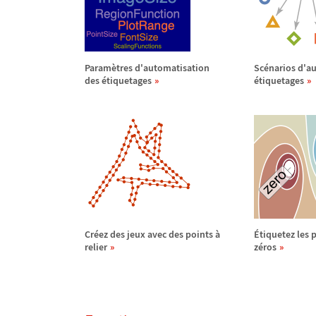
Param
è
tres d'automatisation
Sc
é
narios d'a
des
é
tiquetages
é
tiquetages
Cr
é
ez des jeux avec des points
à
É
tiquetez les 
relier
z
é
ros