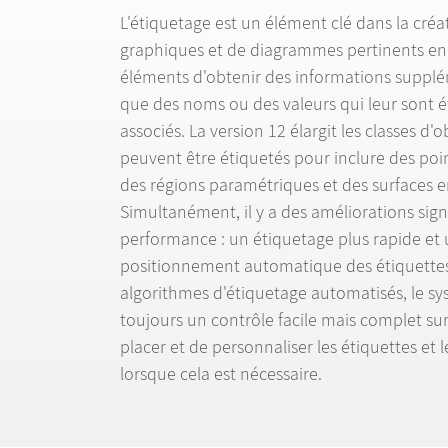
L'
é
tiquetage est un
é
l
é
ment cl
é
dans la cr
é
a
graphiques et de diagrammes pertinents en
é
l
é
ments d'obtenir des informations suppl
é
que des noms ou des valeurs qui leur sont
é
associ
é
s. La version 12
é
largit les classes d'o
peuvent
ê
tre
é
tiquet
é
s pour inclure des poi
des r
é
gions param
é
triques et des surfaces 
Simultan
é
ment, il y a des am
é
liorations sign
performance : un
é
tiquetage plus rapide et 
positionnement automatique des
é
tiquette
algorithmes d'
é
tiquetage automatis
é
s, le sy
toujours un contr
ô
le facile mais complet sur
placer et de personnaliser les
é
tiquettes et l
lorsque cela est n
é
cessaire.