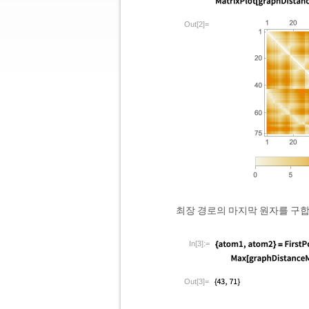
Out[2]=
최장 경로의 마지막 원자를 구합
In[3]:=
Out[3]=