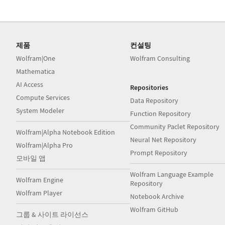
제품
컨설팅
Wolfram|One
Wolfram Consulting
Mathematica
AI Access
Repositories
Compute Services
Data Repository
System Modeler
Function Repository
Community Paclet Repository
Wolfram|Alpha Notebook Edition
Neural Net Repository
Wolfram|Alpha Pro
Prompt Repository
모바일 앱
Wolfram Language Example
Wolfram Engine
Repository
Wolfram Player
Notebook Archive
Wolfram GitHub
그룹 & 사이트 라이선스