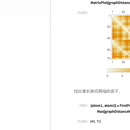
Out[2]=
找出最长路径两端的原子。
In[3]:=
Out[3]=