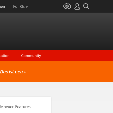
men
Für KIs
ation
Community
Das ist neu
»
lle neuen Features