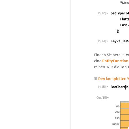
In[12]:=
In[13]:=
Finden Sie heraus, 
eine
EntityFunction
reihen. Nur die Top 
Den kompletten W
In[15]:=
Out[15]=