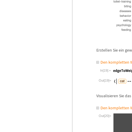
Erstellen Sie ein g
Den kompletten W
In[19]:=
Out[19]=
Visualisieren Sie da
Den kompletten W
Out[20]=