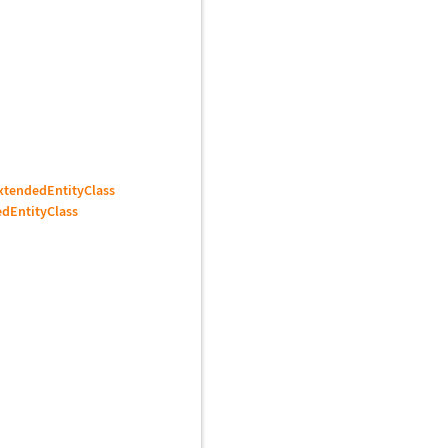
xtendedEntityClass
edEntityClass