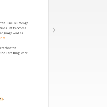
›
Arten. Eine Teilmenge
eines Entity-Stores
Language wird es
.com
.
berechneten
ine Liste m
ö
glicher