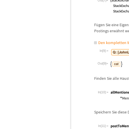
Out[7]=
F
ü
gen Sie eine Eigen
Postings erw
ä
hnt w
Den kompletten W
In[9]:=
Out[9]=
Finden Sie alle Hau
In[10]:=
Speichern Sie diese
In[11]:=