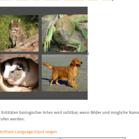
 Entit
ä
ten biologischer Arten wird sichtbar, wenn Bilder und m
ö
gliche Nam
rufen werden.
olfram Language-Input zeigen