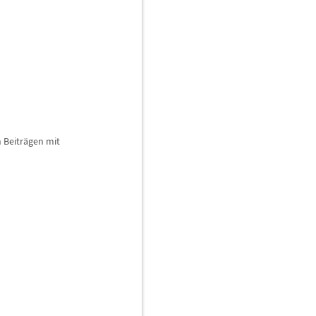
 Beitr
ä
gen mit