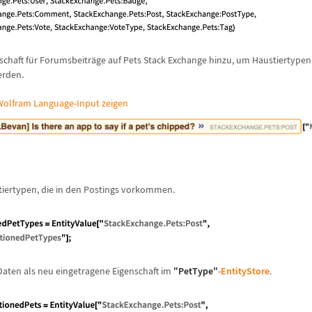
schaft f
ü
r Forumsbeitr
ä
ge auf Pets Stack Exchange hinzu, um Haustiertypen 
erden.
olfram Language-Input zeigen
stiertypen, die in den Postings vorkommen.
 Daten als neu eingetragene Eigenschaft im
"PetType"
-
EntityStore
.