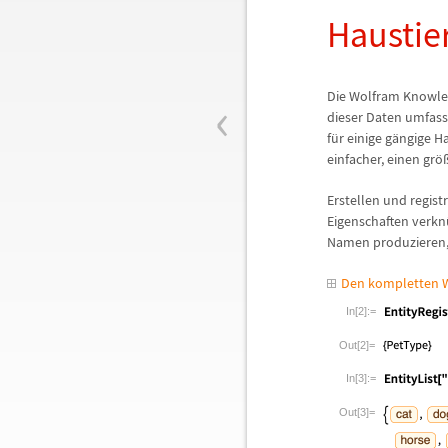
Haustie
‹
Die Wolfram Knowle
dieser Daten umfass
f
ü
r einige g
ä
ngige H
einfacher, einen gr
ö
Erstellen und regist
Eigenschaften verkn
Namen produzieren, 
Den kompletten W
In[2]:=
Out[2]=
In[3]:=
Out[3]=