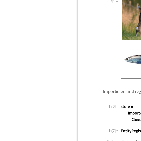
Out[5]=
Importieren und regi
In[6]:=
In[7]:=