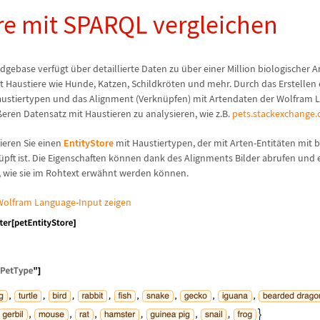
re mit SPARQL vergleichen
dgebase verf
ü
gt
ü
ber detaillierte Daten zu
ü
ber einer Million biologischer 
t Haustiere wie Hunde, Katzen, Schildkr
ö
ten und mehr. Durch das Erstellen 
austiertypen und das Alignment (Verkn
ü
pfen) mit Artendaten der Wolfram 
ß
eren Datensatz mit Haustieren zu analysieren, wie z.B.
pets.stackexchange
rieren Sie einen
EntityStore
mit Haustiertypen, der mit Arten-Entit
ä
ten mit 
ü
pft ist. Die Eigenschaften k
ö
nnen dank des Alignments Bilder abrufen und e
wie sie im Rohtext erw
ä
hnt werden k
ö
nnen.
olfram Language-Input zeigen