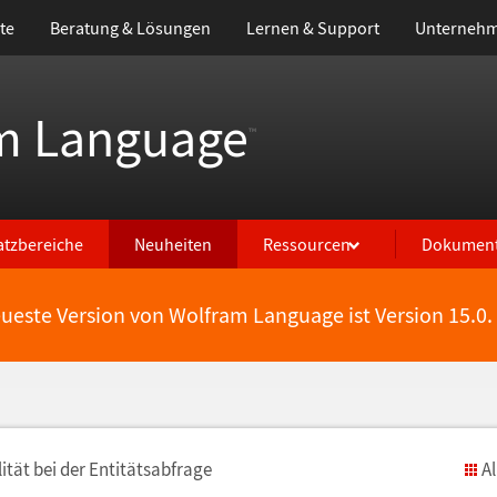
te
Beratung & Lösungen
Lernen & Support
Unterneh
m Language
™
atzbereiche
Neuheiten
Ressourcen
Dokument
eueste Version von Wolfram Language ist Version 15.0.
it
ä
t bei der Entit
ä
tsabfrage
A