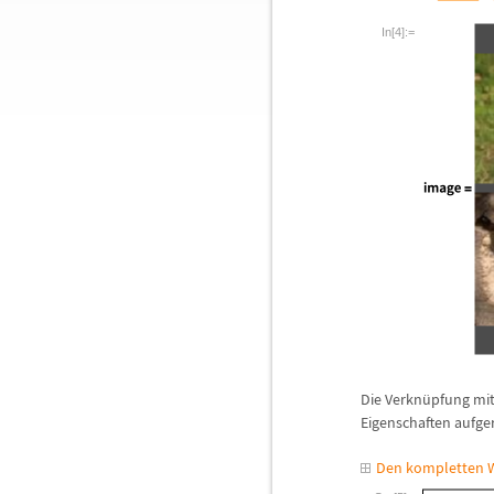
In[4]:=
Die Verkn
ü
pfung mit
Eigenschaften aufge
Den kompletten W