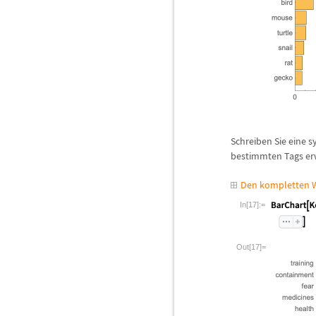
Schreiben Sie eine 
bestimmten Tags e
Den kompletten W
In[17]:=
Out[17]=