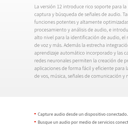
La versi
ó
n 12 introduce rico soporte para la
captura y b
ú
squeda de se
ñ
ales de audio. T
funciones potentes y altamente optimizadas
procesamiento y an
á
lisis de audio, e introd
alto nivel para la identificaci
ó
n de audio, el
de voz y m
á
s. Adem
á
s la estrecha integraci
ó
aprendizaje autom
á
tico incorporado y las 
redes neuronales permiten la creaci
ó
n de p
aplicaciones de forma f
á
cil y eficiente para
de vos, m
ú
sica, se
ñ
ales de comunicaci
ó
n y 
Capture audio desde un dispositivo conectado
Busque un audio por medio de servicios conec