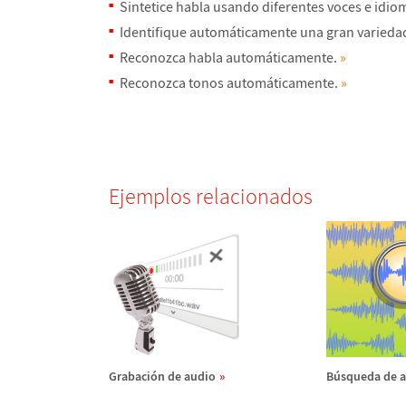
Sintetice habla usando diferentes voces e idio
Identifique autom
á
ticamente una gran varieda
Reconozca habla autom
á
ticamente.
»
Reconozca tonos autom
á
ticamente.
»
Ejemplos relacionados
Grabaci
ó
n de audio
B
ú
squeda de a