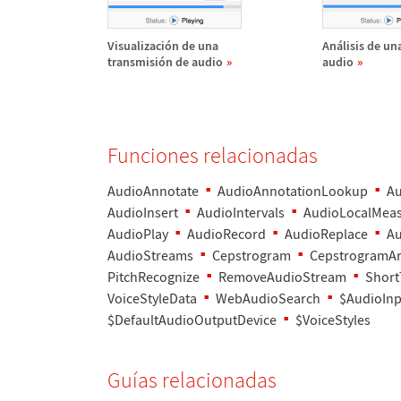
Visualizaci
ó
n de una
An
á
lisis de un
transmisi
ó
n de audio
audio
Funciones relacionadas
AudioAnnotate
AudioAnnotationLookup
A
AudioInsert
AudioIntervals
AudioLocalMea
AudioPlay
AudioRecord
AudioReplace
Au
AudioStreams
Cepstrogram
CepstrogramAr
PitchRecognize
RemoveAudioStream
Short
VoiceStyleData
WebAudioSearch
$AudioInp
$DefaultAudioOutputDevice
$VoiceStyles
Gu
í
as relacionadas