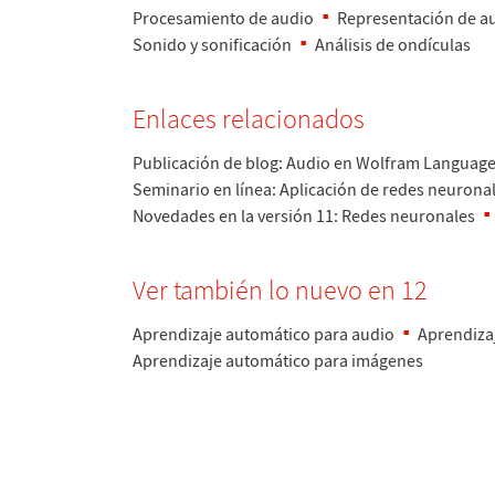
Procesamiento de audio
Representaci
ó
n de a
Sonido y sonificaci
ó
n
An
á
lisis de ond
í
culas
Enlaces relacionados
Publicaci
ó
n de blog: Audio en Wolfram Languag
Seminario en l
í
nea: Aplicaci
ó
n de redes neurona
Novedades en la versi
ó
n 11
: Redes neuronales
Ver tambi
é
n lo nuevo en 12
Aprendizaje autom
á
tico para audio
Aprendiza
Aprendizaje autom
á
tico para im
á
genes