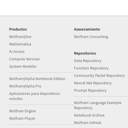
Productos
Asesoramiento
Wolfram|One
Wolfram Consulting
Mathematica
AI Access
Repositorios
Compute Services
Data Repository
System Modeler
Function Repository
Community Paclet Repository
Wolfram|Alpha Notebook Edition
Neural Net Repository
Wolfram|Alpha Pro
Prompt Repository
Aplicaciones para dispositivos
móviles
Wolfram Language Example
Repository
Wolfram Engine
Notebook Archive
Wolfram Player
Wolfram GitHub