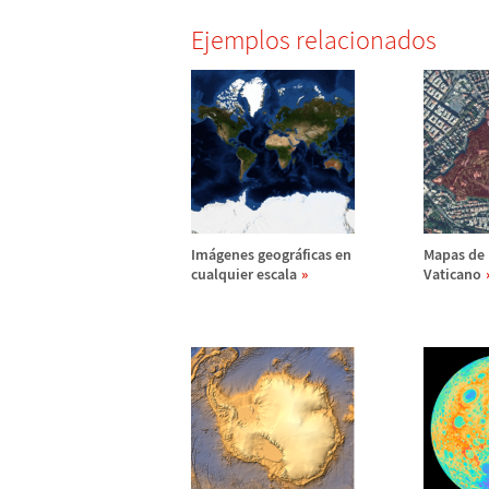
Ejemplos relacionados
Im
á
genes geogr
á
ficas en
Mapas de 
cualquier escala
Vaticano