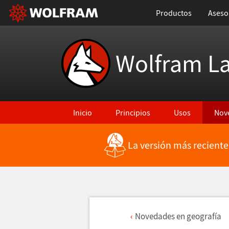
Productos
Aseso
Wolfram L
Inicio
Principios
Usos
Nov
La versión más reciente
Novedades en geograf
í
a