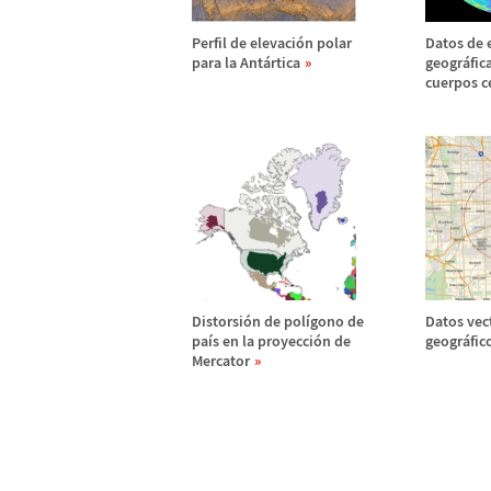
Perfil de elevaci
ó
n polar
Datos de 
para la Ant
á
rtica
geogr
á
fic
cuerpos ce
Distorsi
ó
n de pol
í
gono de
Datos vec
pa
í
s en la proyecci
ó
n de
geogr
á
fic
Mercator