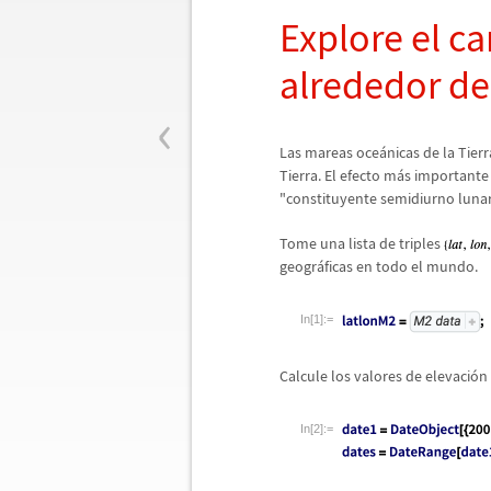
Explore el c
alrededor d
‹
Las mareas oce
á
nicas de la Tier
Tierra. El efecto m
á
s importante 
"constituyente semidiurno lunar
Tome una lista de triples
geogr
á
ficas en todo el mundo.
In[1]:=
Calcule los valores de elevaci
ó
n
In[2]:=