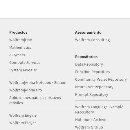
Productos
Asesoramiento
Wolfram|One
Wolfram Consulting
Mathematica
AI Access
Repositorios
Compute Services
Data Repository
System Modeler
Function Repository
Community Paclet Repository
Wolfram|Alpha Notebook Edition
Neural Net Repository
Wolfram|Alpha Pro
Prompt Repository
Aplicaciones para dispositivos
móviles
Wolfram Language Example
Repository
Wolfram Engine
Notebook Archive
Wolfram Player
Wolfram GitHub