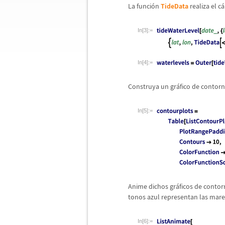
La funci
ó
n
TideData
realiza el c
á
In[3]:=
In[4]:=
Construya un gr
á
fico de contorn
In[5]:=
Anime dichos gr
á
ficos de contor
tonos azul representan las marea
In[6]:=