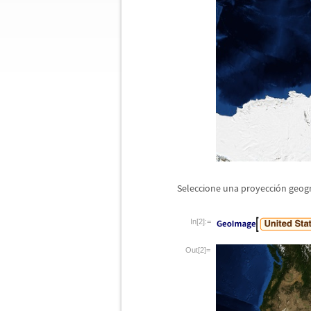
Seleccione una proyecci
ó
n geog
In[2]:=
Out[2]=