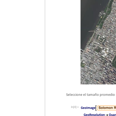
Seleccione el tama
ñ
o promedio 
In[4]:=