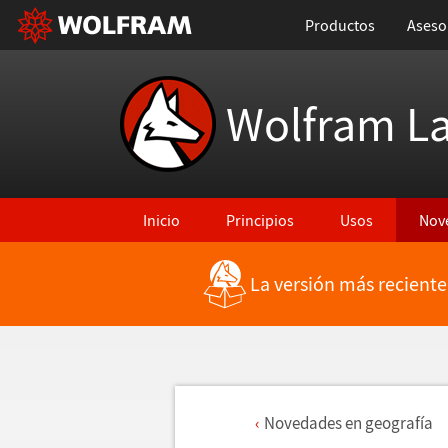
Productos
Aseso
Wolfram L
Inicio
Principios
Usos
Nov
La versión más reciente
Novedades en geograf
í
a