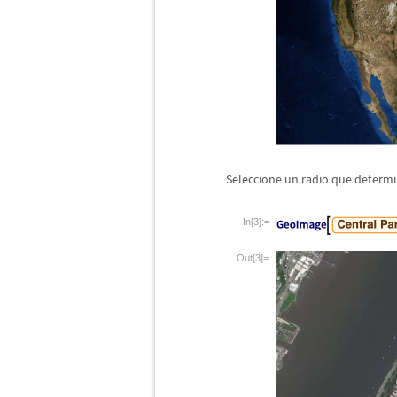
Seleccione un radio que determi
In[3]:=
Out[3]=