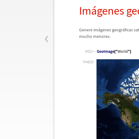
Im
á
genes ge
‹
Genere im
á
genes geogr
á
ficas s
mucho menores.
In[1]:=
Out[1]=