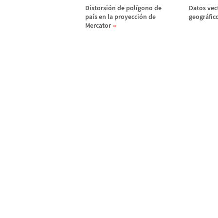
Distorsi
ó
n de pol
í
gono de
Datos vec
pa
í
s en la proyecci
ó
n de
geogr
á
fic
Mercator