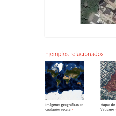
Ejemplos relacionados
Im
á
genes geogr
á
ficas en
Mapas de 
cualquier escala
Vaticano