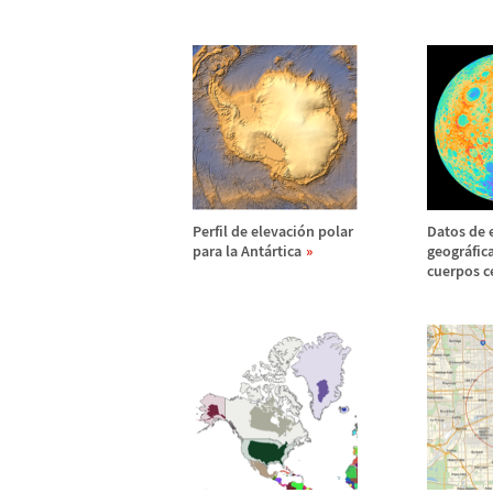
Perfil de elevaci
ó
n polar
Datos de 
para la Ant
á
rtica
geogr
á
fic
cuerpos ce