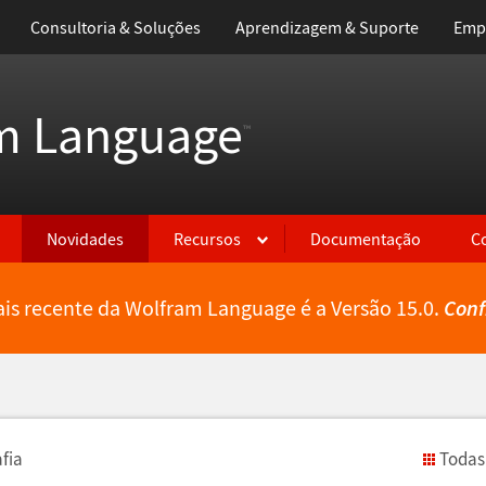
Consultoria & Soluções
Aprendizagem & Suporte
Emp
m Language
™
Novidades
Recursos
Documentação
C
is recente da Wolfram Language é a Versão 15.0.
Conf
fia
Todas