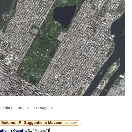
 m
é
dio de um pixel da imagem.