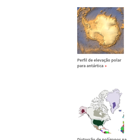
Perfil de eleva
ç
ã
o polar
para ant
á
rtica
Distor
ç
ã
o de pol
í
gonos na