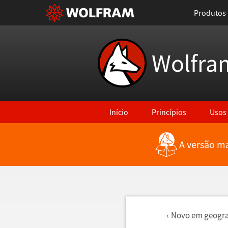
Produtos
Wolfra
Início
Princípios
Usos
A versão ma
Novo em geogra