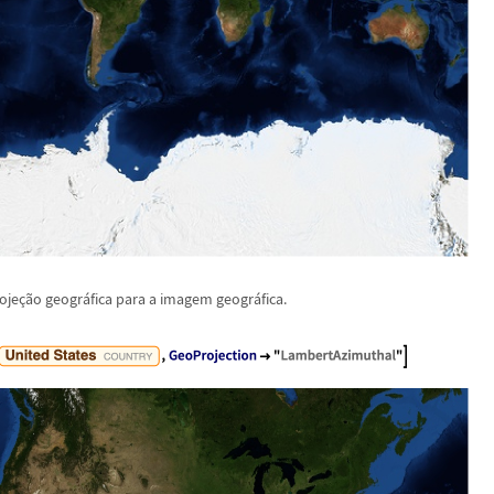
oje
ç
ã
o geogr
á
fica para a imagem geogr
á
fica.