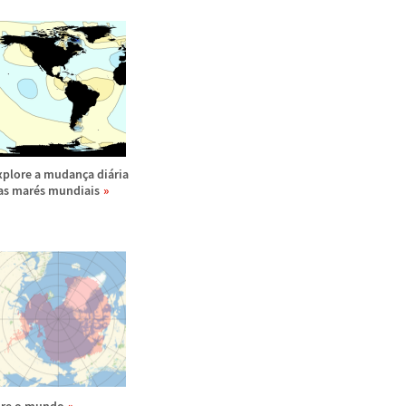
xplore a mudan
ç
a di
á
ria
as mar
é
s mundiais