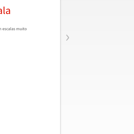
ala
›
m escalas muito