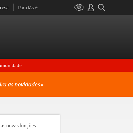
resa
Para IAs
omunidade
ira as novidades
»
 as novas funções