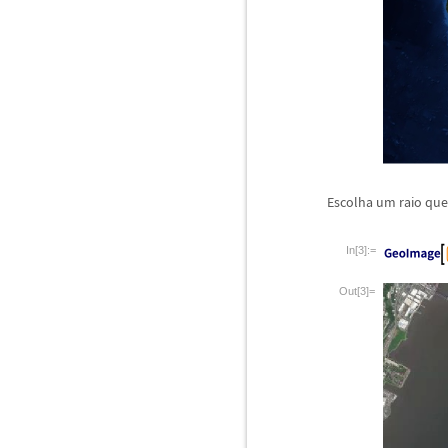
Escolha um raio que
In[3]:=
Out[3]=