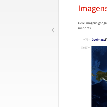
Imagens
‹
Gere imagens geogr
menores.
In[1]:=
Out[1]=