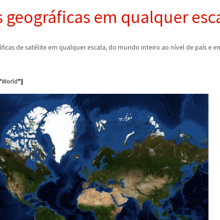
 geogr
á
ficas em qualquer esc
á
ficas de sat
é
lite em qualquer escala, do mundo inteiro ao n
í
vel de pa
í
s e e