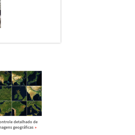
ontrole detalhado de
magens geogr
á
ficas