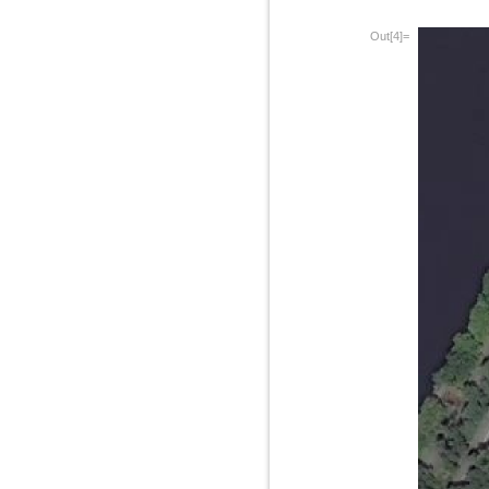
Out[4]=