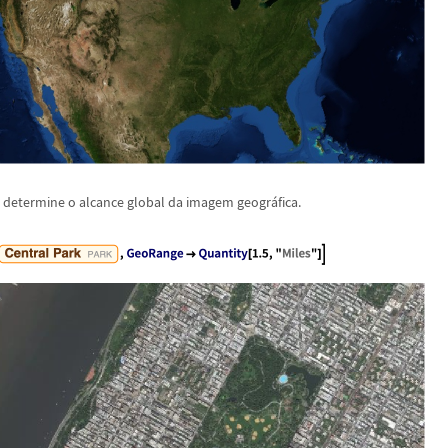
 determine o alcance global da imagem geogr
á
fica.