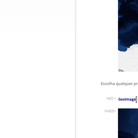
Escolha qualquer pr
In[2]:=
Out[2]=