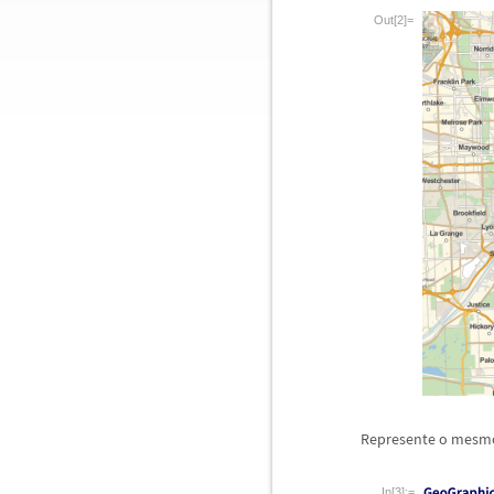
Out[2]=
Represente o mesmo
In[3]:=