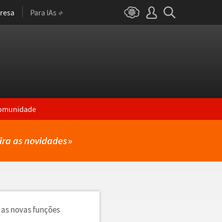
resa
Para IAs
omunidade
ira as novidades
»
 as novas funções