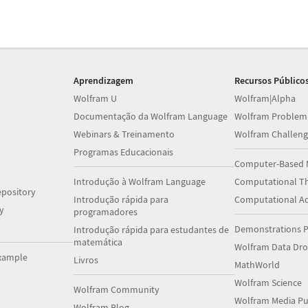
Aprendizagem
Recursos Público
Wolfram U
Wolfram|Alpha
Documentação da Wolfram Language
Wolfram Problem
Webinars & Treinamento
Wolfram Challeng
Programas Educacionais
Computer-Based 
Introdução à Wolfram Language
Computational Th
pository
Introdução rápida para
Computational A
y
programadores
Demonstrations P
Introdução rápida para estudantes de
matemática
Wolfram Data Dr
xample
Livros
MathWorld
Wolfram Science
Wolfram Community
Wolfram Media Pu
Wolfram Blog