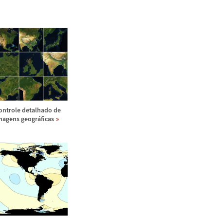
ontrole detalhado de
magens geogr
á
ficas