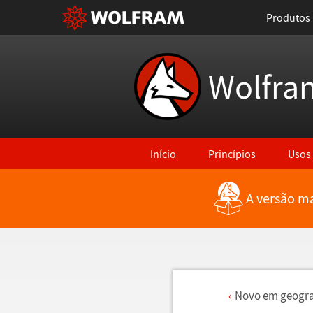
Produtos
Wolfra
Início
Princípios
Usos
A versão ma
Novo em geogra