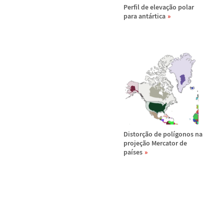
Perfil de eleva
ç
ã
o polar
para ant
á
rtica
Distor
ç
ã
o de pol
í
gonos na
proje
ç
ã
o Mercator de
pa
í
ses