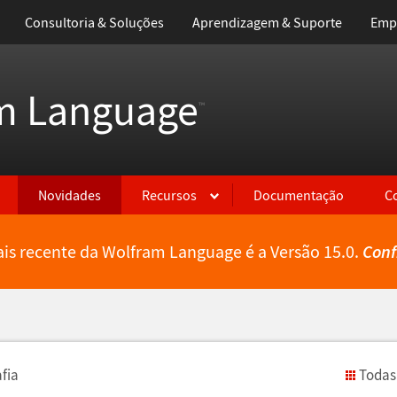
Consultoria & Soluções
Aprendizagem & Suporte
Emp
m Language
™
Novidades
Recursos
Documentação
C
is recente da Wolfram Language é a Versão 15.0.
Conf
fia
Todas