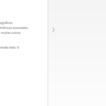
›
eogr
á
ficos
om
é
tricas associadas.
 e muitas outras
inada data. O