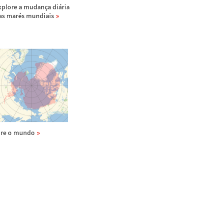
xplore a mudan
ç
a di
á
ria
as mar
é
s mundiais
ire o mundo