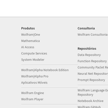
Produtos
Consultoria
Wolfram|One
Wolfram Consultoria
Mathematica
AI Access
Repositórios
Compute Services
Data Repository
System Modeler
Function Repository
Community Paclet Re
Wolfram|Alpha Notebook Edition
Neural Net Repositor
Wolfram|Alpha Pro
Prompt Repository
Aplicativos Móveis
Wolfram Language E
Wolfram Engine
Repository
Wolfram Player
Notebook Archive
Wolfram GitHub