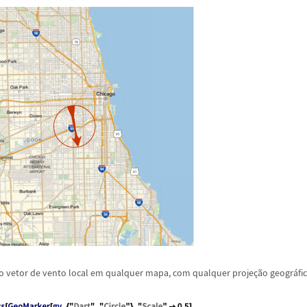
 vetor de vento local em qualquer mapa, com qualquer proje
ç
ã
o geogr
á
fi