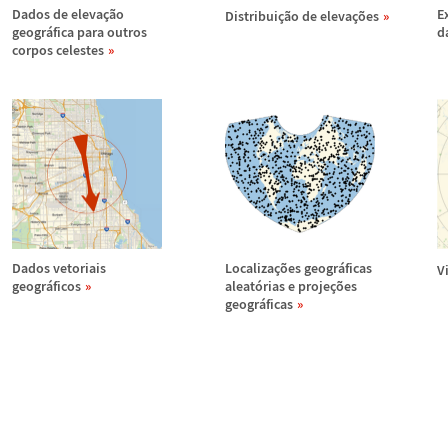
Dados de eleva
ç
ã
o
E
Distribui
ç
ã
o de eleva
ç
õ
es
geogr
á
fica para outros
d
corpos celestes
Dados vetoriais
Localiza
ç
õ
es geogr
á
ficas
V
geogr
á
ficos
aleat
ó
rias e proje
ç
õ
es
geogr
á
ficas