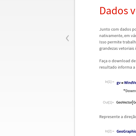
Dados v
‹
Junto com dados pos
nativamente, em v
á
Isso permite trabal
grandezas vetoriais
Fa
ç
a o download de
resultado informa a 
In[1]:=
Out[1]=
Represente a dire
ç
ã
In[2]:=