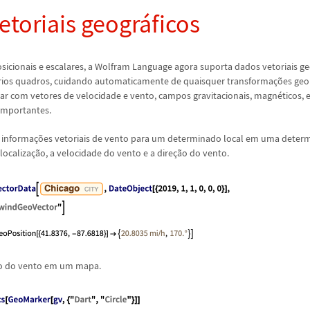
etoriais geogr
á
ficos
icionais e escalares, a Wolfram Language agora suporta dados vetoriais g
rios quadros, cuidando automaticamente de quaisquer transforma
ç
õ
es ge
har com vetores de velocidade e vento, campos gravitacionais, magn
é
ticos,
 importantes.
 informa
ç
õ
es vetoriais de vento para um determinado local em uma determ
localiza
ç
ã
o, a velocidade do vento e a dire
ç
ã
o do vento.
o do vento em um mapa.