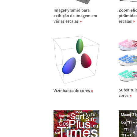
ImagePyramid para
Zoom efic
exibi
ç
ã
o de imagem em
pir
â
mides
v
á
rias escalas
escalas
Substitui
Vizinhan
ç
a de cores
cores