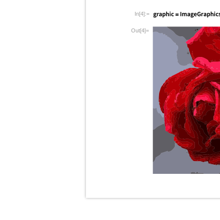
In[4]:=
Out[4]=