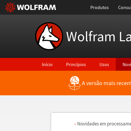
Produtos
Consul
Wolfram L
Início
Princípios
Usos
Nov
A versão mais recen
Novidades em processame