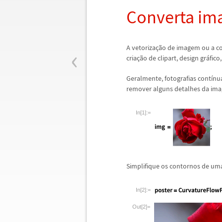
Converta im
‹
A vetoriza
ç
ã
o de imagem ou a c
cria
ç
ã
o de clipart, design gr
á
fico
Geralmente, fotografias cont
í
nu
remover alguns detalhes da ima
In[1]:=
Simplifique os contornos de uma
In[2]:=
Out[2]=