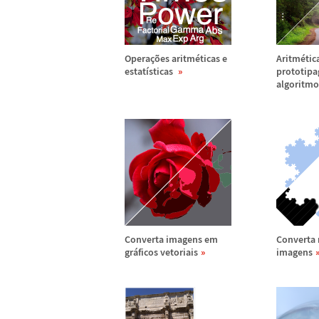
Opera
ç
õ
es aritm
é
ticas e
Aritm
é
tic
estat
í
sticas
prototipa
algoritmo
Converta imagens em
Converta 
gr
á
ficos vetoriais
imagens