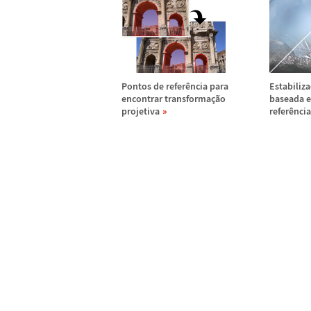
Pontos de refer
ê
ncia para
Estabiliza
encontrar transforma
ç
ã
o
baseada 
projetiva
refer
ê
nci