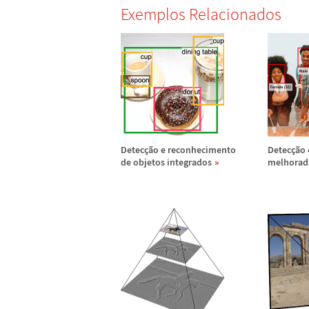
Exemplos Relacionados
Detec
ç
ã
o e reconhecimento
Detec
ç
ã
o 
de objetos integrados
melhorad