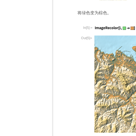
将绿色变为棕色。
In[5]:=
Out[5]=