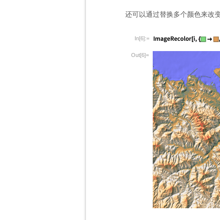
还可以通过替换多个颜色来改
In[6]:=
Out[6]=