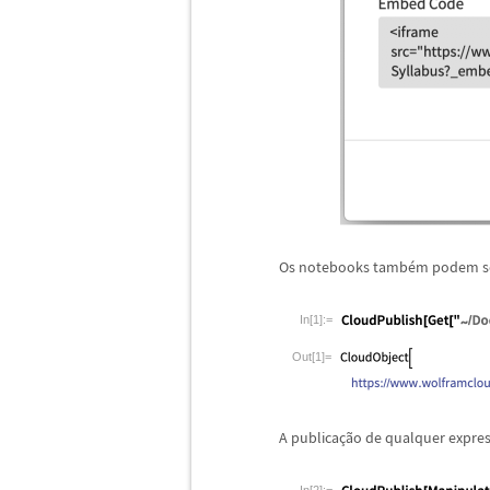
Os notebooks tamb
é
m podem se
In[1]:=
Out[1]=
A publica
ç
ã
o de qualquer expre