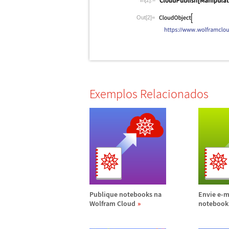
In[2]:=
Out[2]=
Exemplos Relacionados
Publique notebooks na
Envie e-m
Wolfram Cloud
notebook