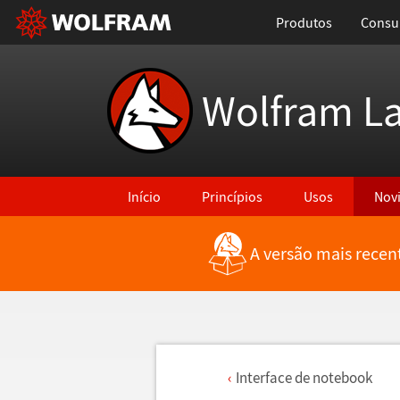
Produtos
Consul
Wolfram L
Início
Princípios
Usos
Nov
A versão mais recen
Interface de notebook