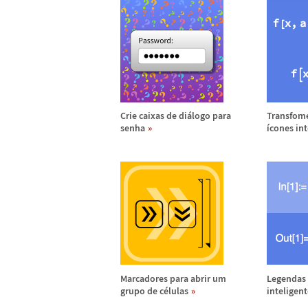
Crie caixas de di
á
logo para
Transfom
senha
í
cones in
Marcadores para abrir um
Legendas 
grupo de c
é
lulas
inteligent