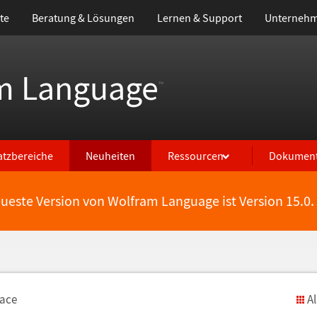
te
Beratung & Lösungen
Lernen & Support
Unterneh
m Language
™
atzbereiche
Neuheiten
Ressourcen
Dokument
eueste Version von Wolfram Language ist Version 15.0.
face
A