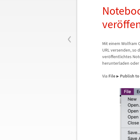
Noteboo
ver
ö
ffe
‹
Mit einem Wolfram 
URL versenden, so d
ver
ö
ffentlichtes No
herunterladen oder 
Via
File
Publish to
▶