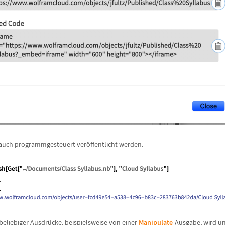
auch programmgesteuert ver
ö
ffentlicht werden.
 beliebiger Ausdr
ü
cke, beispielsweise von einer
Manipulate
-Ausgabe, wird un