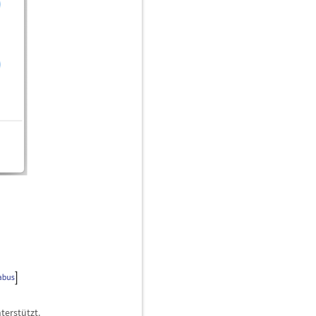
terst
ü
tzt.