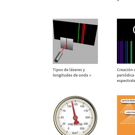
Tipos de l
á
seres y
Creaci
ó
n 
longitudes de onda
peri
ó
dica 
espectral