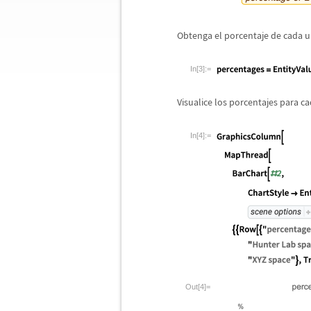
Obtenga el porcentaje de cada u
In[3]:=
Visualice los porcentajes para c
In[4]:=
Out[4]=