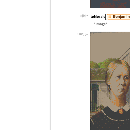
In[9]:=
Out[9]=