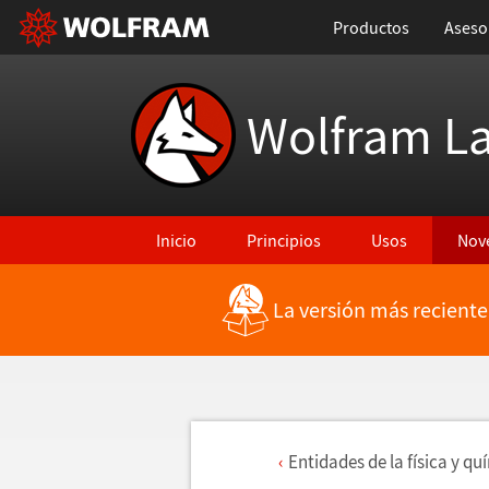
Productos
Aseso
Wolfram L
Inicio
Principios
Usos
Nov
La versión más reciente
Entidades de la f
í
sica y qu
í