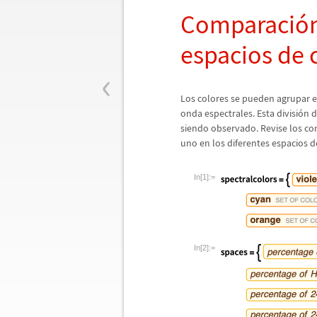
Comparaci
ó
espacios de 
‹
Los colores se pueden agrupar 
onda espectrales. Esta divisi
ó
n d
siendo observado. Revise los co
uno en los diferentes espacios d
In[1]:=
In[2]:=