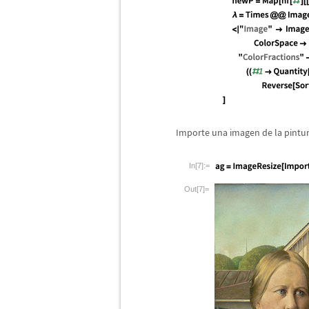
Importe una imagen de la pintu
In[7]:=
Out[7]=