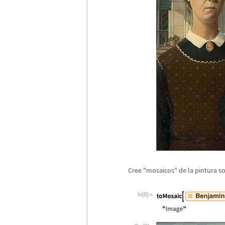
Cree "mosaicos" de la pintura s
In[8]:=