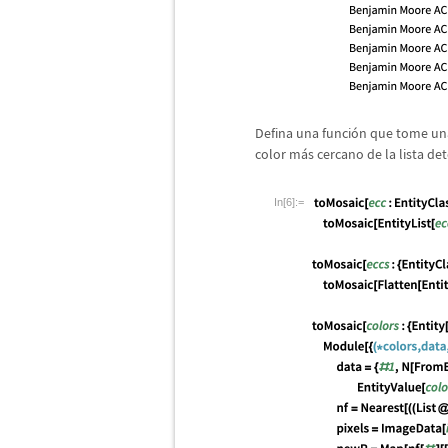
Defina una funci
ó
n que tome una
color m
á
s cercano de la lista d
In[6]:=