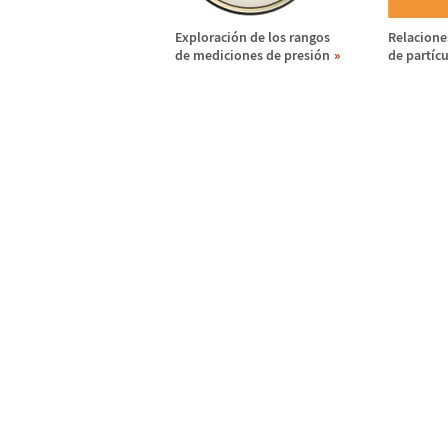
Exploraci
ó
n de los rangos
Relacione
de mediciones de presi
ó
n
de part
í
cu