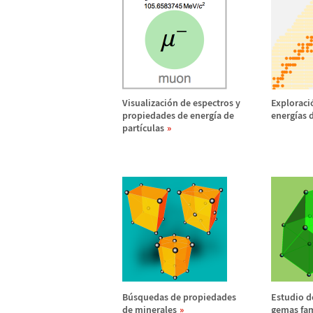
Visualizaci
ó
n de espectros y
Exploraci
propiedades de energ
í
a de
energ
í
as 
part
í
culas
B
ú
squedas de propiedades
Estudio d
de minerales
gemas fa