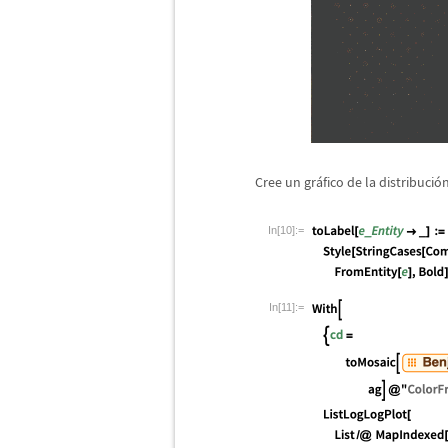
Cree un gr
á
fico de la distribuci
ó
n
In[10]:=
In[11]:=