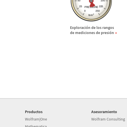
Exploraci
ó
n de los rangos
de mediciones de presi
ó
n
Productos
Asesoramiento
Wolfram|One
Wolfram Consulting
Mathematica