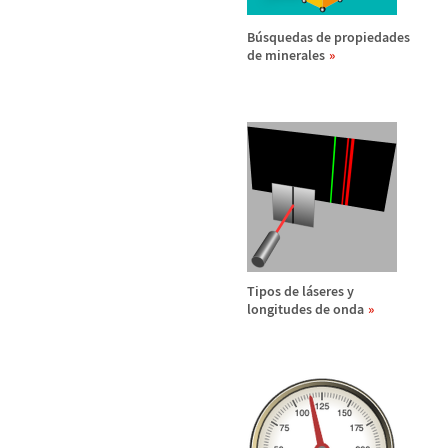
B
ú
squedas de propiedades
de minerales
Tipos de l
á
seres y
longitudes de onda