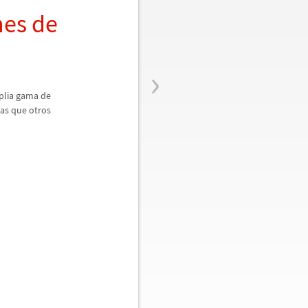
nes de
›
plia gama de
ras que otros