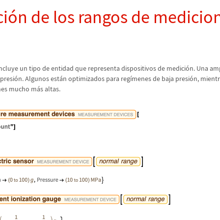
ci
ó
n de los rangos de medicio
cluye un tipo de entidad que representa dispositivos de medici
ó
n. Una am
 presi
ó
n. Algunos est
á
n optimizados para reg
í
menes de baja presi
ó
n, mient
ones mucho m
á
s altas.