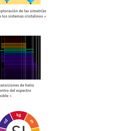
xploraci
ó
n de las simetr
í
as
e los sistemas cristalinos
ransiciones de helio
entro del espectro
isible