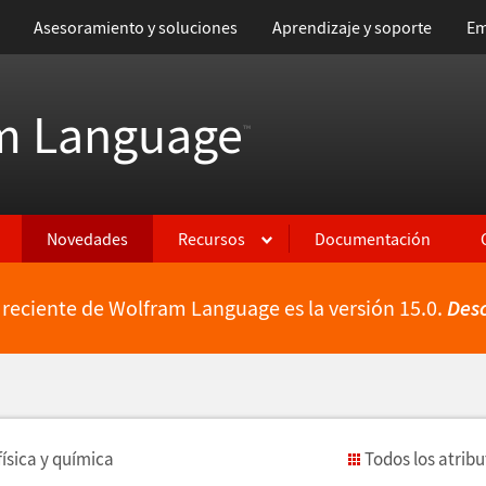
Asesoramiento y soluciones
Aprendizaje y soporte
Em
m Language
™
Novedades
Recursos
Documentación
 reciente de Wolfram Language es la versión 15.0.
Des
f
í
sica y qu
í
mica
Todos los atrib