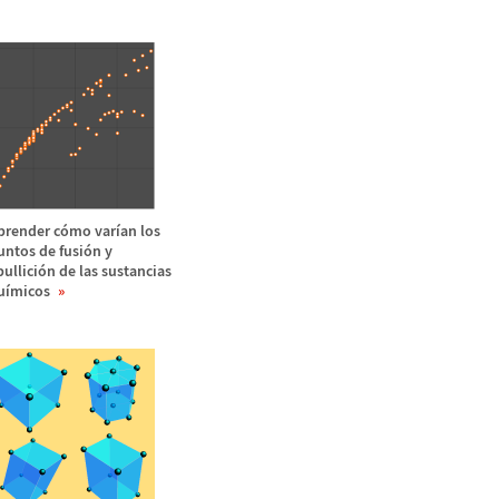
prender c
ó
mo var
í
an los
untos de fusi
ó
n y
bullici
ó
n de las sustancias
u
í
micos