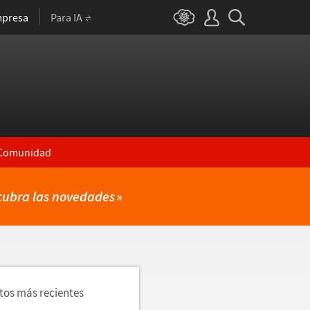
presa
Para IA
Comunidad
cubra las novedades
»
utos más recientes