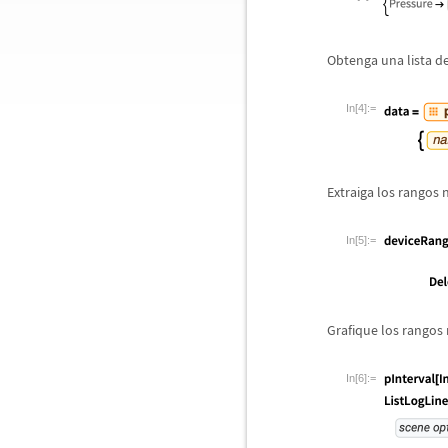
Obtenga una lista de
In[4]:=
Extraiga los rangos 
In[5]:=
Grafique los rangos 
In[6]:=