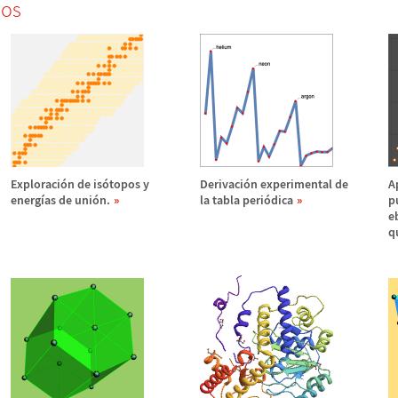
dos
Exploraci
ó
n de is
ó
topos y
Derivaci
ó
n experimental de
A
energ
í
as de uni
ó
n.
la tabla peri
ó
dica
p
e
q