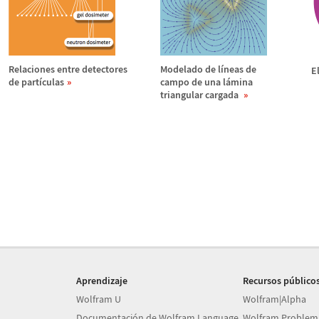
Relaciones entre detectores
Modelado de l
í
neas de
E
de part
í
culas
campo de una l
á
mina
triangular cargada
Aprendizaje
Recursos público
Wolfram U
Wolfram|Alpha
Documentación de Wolfram Language
Wolfram Problem