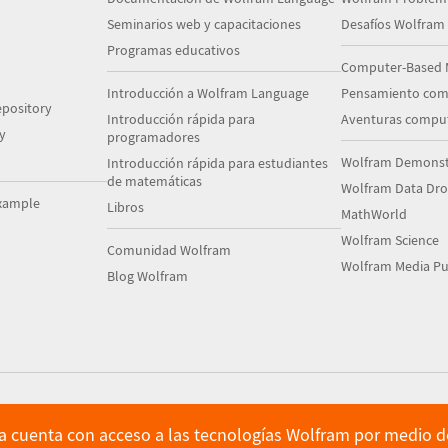
Seminarios web y capacitaciones
Desafíos Wolfram
Programas educativos
Computer-Based 
Introducción a Wolfram Language
Pensamiento com
pository
Introducción rápida para
Aventuras comput
y
programadores
Wolfram Demonstr
Introducción rápida para estudiantes
de matemáticas
Wolfram Data Dr
xample
Libros
MathWorld
Wolfram Science
Comunidad Wolfram
Wolfram Media Pu
Blog Wolfram
ya cuenta con acceso a las tecnologías Wolfram por medio de