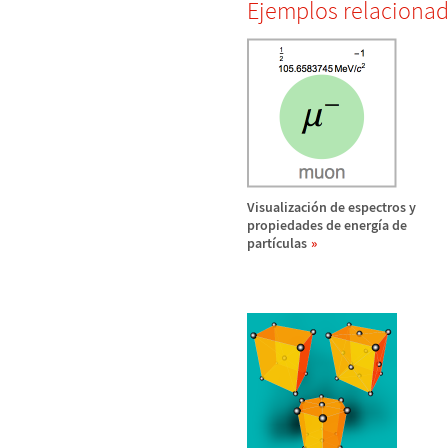
Ejemplos relaciona
Visualizaci
ó
n de espectros y
propiedades de energ
í
a de
part
í
culas