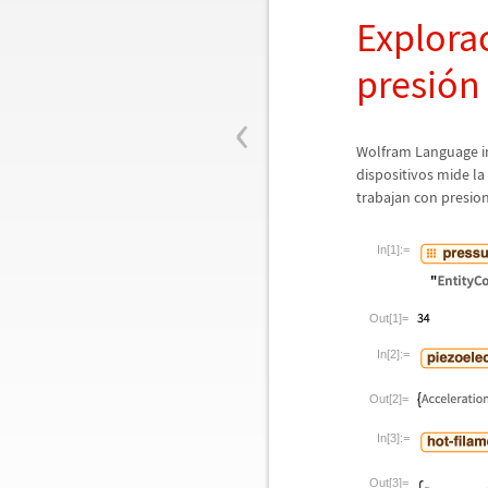
Explora
presi
ó
n
‹
Wolfram Language in
dispositivos mide la
trabajan con presi
In[1]:=
Out[1]=
In[2]:=
Out[2]=
In[3]:=
Out[3]=