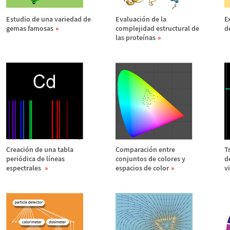
Estudio de una variedad de
Evaluaci
ó
n de la
E
gemas famosas
complejidad estructural de
d
las prote
í
nas
Creaci
ó
n de una tabla
Comparaci
ó
n entre
T
peri
ó
dica de l
í
neas
conjuntos de colores y
d
espectrales
espacios de color
v