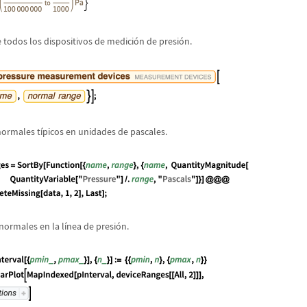
 todos los dispositivos de medici
ó
n de presi
ó
n.
normales t
í
picos en unidades de pascales.
normales en la l
í
nea de presi
ó
n.