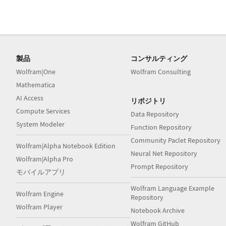
製品
コンサルティング
Wolfram|One
Wolfram Consulting
Mathematica
AI Access
リポジトリ
Compute Services
Data Repository
System Modeler
Function Repository
Community Paclet Repository
Wolfram|Alpha Notebook Edition
Neural Net Repository
Wolfram|Alpha Pro
Prompt Repository
モバイルアプリ
Wolfram Language Example
Wolfram Engine
Repository
Wolfram Player
Notebook Archive
Wolfram GitHub