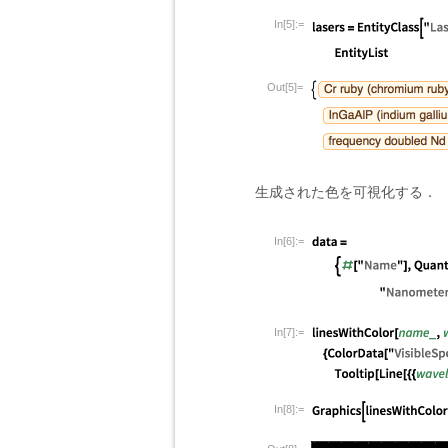
In[5]:=
Out[5]=
生成された色を可視化する．
In[6]:=
In[7]:=
In[8]:=