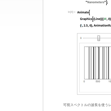
In[4]:=
可視スペクトルの波長を使う