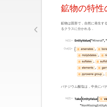
鉱物の特性
‹
鉱物は固形で，自然に発生す
るクラスに分かれる．
In[1]:=
Out[1]=
バナジウム酸塩は，中央にバ
In[2]:=