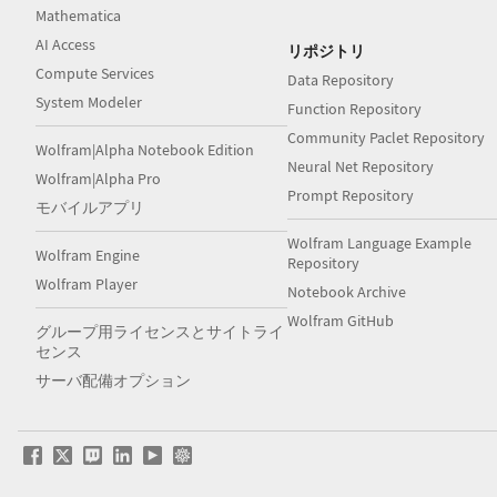
Mathematica
AI Access
リポジトリ
Compute Services
Data Repository
System Modeler
Function Repository
Community Paclet Repository
Wolfram|Alpha Notebook Edition
Neural Net Repository
Wolfram|Alpha Pro
Prompt Repository
モバイルアプリ
Wolfram Language Example
Wolfram Engine
Repository
Wolfram Player
Notebook Archive
Wolfram GitHub
グループ用ライセンスとサイトライ
センス
サーバ配備オプション