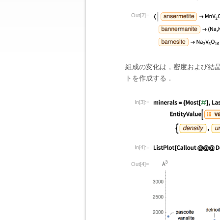
Out[2]=
組成の変化は，密度および結
トを作成する．
In[3]:=
In[4]:=
Out[4]=