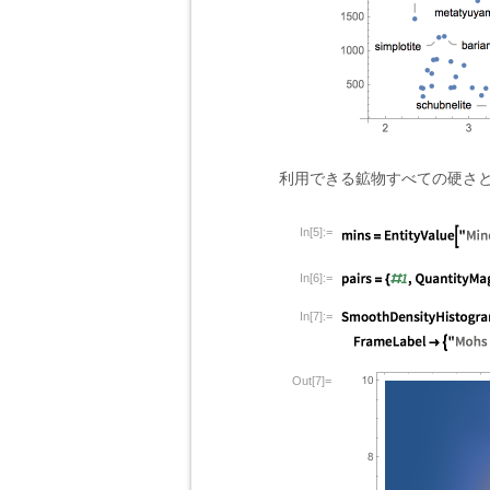
利用できる鉱物すべての硬さ
In[5]:=
In[6]:=
In[7]:=
Out[7]=